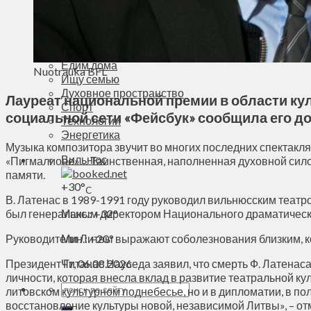
Деньги
Визиты
Выборы
Агроновости
Едим дома
Nuotrauka BFL
Ищу семью
Духовное пространство
Лауреат национальной премии в области куль
Спорт
социальной сети «Фейсбук» сообщила его до
Технологии
Энергетика
Музыка композитора звучит во многих последних спектакля
Вильнюс
«Пигмалионе»… Таинственная, наполненная духовной сило
памяти.
+
30°
C
В. Латенас в 1989-1991 году руководил вильнюсским театро
был генеральным директором Национального драматическо
Макс.:
+
32°
Руководители Литвы выражают соболезнования близким, ко
Мин.:
+
20°
Президент Гитанас Науседа заявил, что смерть Ф. Латенас
Чт, 06.08.2026
личности, которая внесла вклад в развитие театральной кул
литовском культурном поднебесье, но и в дипломатии, в 
восстановление культуры новой, независимой Литвы», – отм