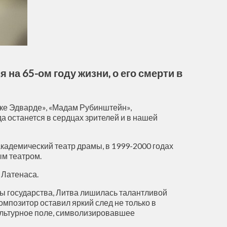
на 65-ом году жизни, о его смерти в
ике Эдварде», «Мадам Рубинштейн»,
 останется в сердцах зрителей и в нашей
академический театр драмы, в 1999-2000 годах
м театром.
 Латенаса.
вы государства, Литва лишилась талантливой
омпозитор оставил яркий след не только в
ультурное поле, символизировавшее