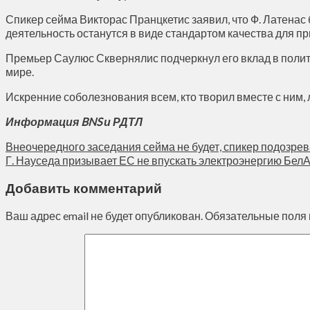
Спикер сейма Викторас Пранцкетис заявил, что Ф. Латена
деятельность останутся в виде стандартом качества для п
Премьер Саулюс Сквернялис подчеркнул его вклад в полити
мире.
Искренние соболезнования всем, кто творил вместе с ним, л
Информация BNS и РДТЛ
Внеочередного заседания сейма не будет, спикер подозр
Г. Науседа призывает ЕС не впускать электроэнергию Бел
Добавить комментарий
Ваш адрес email не будет опубликован.
Обязательные поля