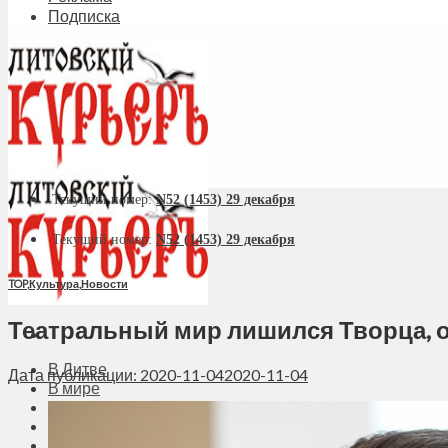
Подписка
Текущий номер:
N52 (1453) 29 декабря
Текущий номер:
N52 (1453) 29 декабря
TOP
,
Культура
,
Новости
Театральный мир лишился Творца, о
В Литве
Дата публикации: 2020-11-04
2020-11-04
В мире
Политика
Экономика
Бизнес