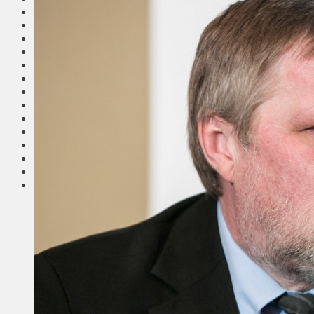
Общество
Мнения
Вильнюс
Клайпеда
Висагинас
Регионы
Соседи
Транспорт
Выбор читателей
Калейдоскоп
Армия
Сейм Литвы
Культура
Больше
Фоторепортаж
Туризм
ЛК рекомендует
Сеньорам
Образование
Здравоохранение
Экология
Происшествия
Приграничье