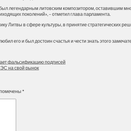
с был легендарным литовским композитором, оставившим мно
риходящих поколений», – отметил глава парламента.
ку Литвы в сфере культуры, в принятие стратегических реше
юбил его и был достоин счастья и чести знать этого замечат
евает фальсификацию подписей
АЭС на свой рынок
 помечены
*