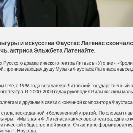
туры и искусства Фаустас Латенас скончался 
чь, актриса Эльжбета Латенайте.
х Русского драматического театра Литвы: в «Утопии», «Крол
й, пронизывающая душу Музыка Фаустаса Латенаса навсегда
м Lėlė, с 1996 года возглавлял Литовский государственный 
го театра. В 2000-2004 годах руководил Вильнюсским малы
ллегам и друзьям в связи с кончиной композитора Фаустаса
а стала неожиданной и болезненной утратой. По словам гла
ьтуры. «Мы знали Ф. Латенаса как человека театра, однако к
политической общественной жизни. Он активно формировал к
етил Г. Науседа.