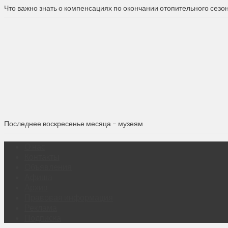
Что важно знать о компенсациях по окончании отопительного сезо
Последнее воскресенье месяца – музеям
О нас
Контакты
Объявления
Афиша
Архив
Правовая информация
Реклама
Подписка