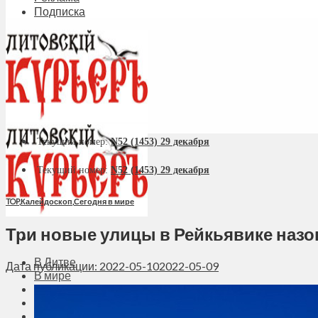
Подписка
Текущий номер:
N52 (1453) 29 декабря
Текущий номер:
N52 (1453) 29 декабря
TOP
,
Калейдоскоп
,
Сегодня в мире
Три новые улицы в Рейкьявике назов
В Литве
Дата публикации: 2022-05-10
2022-05-09
В мире
Политика
Экономика
Бизнес