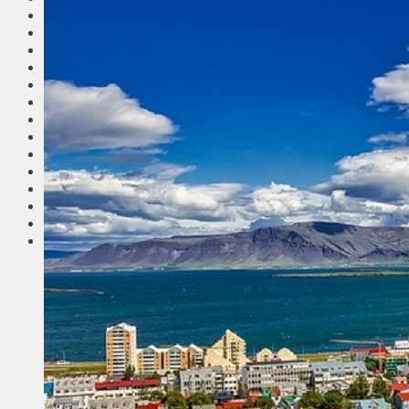
Общество
Мнения
Вильнюс
Клайпеда
Висагинас
Регионы
Соседи
Транспорт
Выбор читателей
Калейдоскоп
Армия
Сейм Литвы
Культура
Больше
Фоторепортаж
Туризм
ЛК рекомендует
Сеньорам
Образование
Здравоохранение
Экология
Происшествия
Приграничье