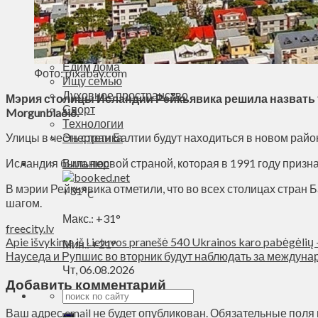
Деньги
Визиты
Выборы
Агроновости
Едим дома
Фото: pixabay.com
Ищу семью
Духовное пространство
Мэрия столицы Исландии Рейкьявика решила назвать т
Спорт
Morgunblaðið.
Технологии
Улицы в честь стран Балтии будут находиться в новом райо
Энергетика
Исландия была первой страной, которая в 1991 году призн
Вильнюс
В мэрии Рейкьявика отметили, что во всех столицах стран 
+
31°
C
шагом.
Макс.:
+
31°
freecity.lv
Apie išvykimą iš Lietuvos pranešė 540 Ukrainos karo pabėgėlių –
Мин.:
+
21°
Науседа и Рупшис во вторник будут наблюдать за междун
Чт, 06.08.2026
Добавить комментарий
Ваш адрес email не будет опубликован.
Обязательные поля