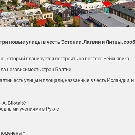
ри новые улицы в честь Эстонии, Латвии и Литвы, сооб
не, который планируется построить на востоке Рейкьявика.
ала независимость стран Балтии.
Балтии есть улицы и площади, названные в честь Исландии, 
 A. Bilotaitė
ародными учениями в Рукле
 помечены
*