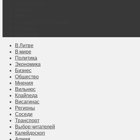
Объявления
Афиша
Архив
Правовая информация
Реклама
Подписка
В Литве
В мире
Политика
Экономика
Бизнес
Общество
Мнения
Вильнюс
Клайпеда
Висагинас
Регионы
Соседи
Транспорт
Выбор читателей
Калейдоскоп
Армия