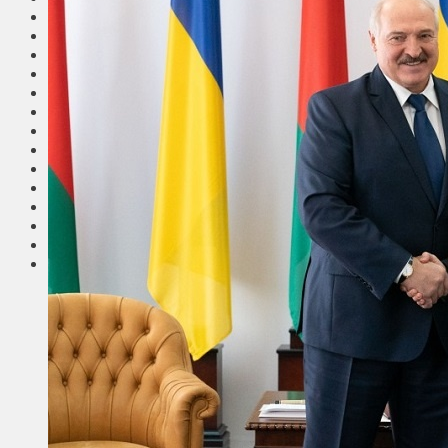
Общество
Мнения
Вильнюс
Клайпеда
Висагинас
Регионы
Соседи
Транспорт
Выбор читателей
Калейдоскоп
Армия
Сейм Литвы
Культура
Больше
Фоторепортаж
Туризм
ЛК рекомендует
Сеньорам
Образование
Здравоохранение
Экология
Происшествия
Приграничье