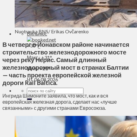
Духовное пространство
Спорт
Технологии
Энергетика
Nuotrauka BNS/ Erikas Ovčarenko
Вильнюс
В четверг в Йонавском районе начинается
+
30°
C
строительство железнодорожного мосте
Макс.:
+
31°
через реку Нерис. Самый длинный
железнодорожный мост в странах Балтии
Мин.:
+
21°
— часть проекта европейской железной
Чт, 06.08.2026
дороги Rail Baltica.
Ингрида Шимоните заявила, что мост, как и вся
европейская железная дорога, сделает нас «лучше
связанными» с другими странами Евросоюза.