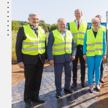
Соседи
Транспорт
Выбор читателей
Калейдоскоп
Армия
Сейм Литвы
Культура
Больше
Фоторепортаж
Туризм
ЛК рекомендует
Сеньорам
Образование
Здравоохранение
Экология
Происшествия
Приграничье
Деньги
Визиты
Выборы
Агроновости
Едим дома
Ищу семью