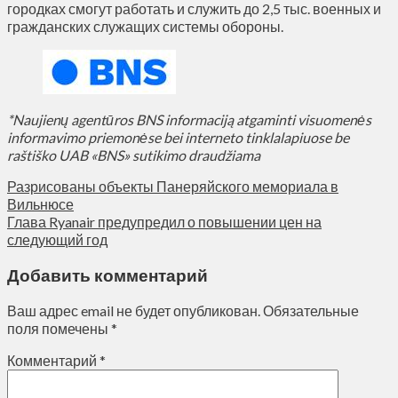
городках смогут работать и служить до 2,5 тыс. военных и
гражданских служащих системы обороны.
*Naujienų agentūros BNS informaciją atgaminti visuomenės
informavimo priemonėse bei interneto tinklalapiuose be
raštiško UAB «BNS» sutikimo draudžiama
Разрисованы объекты Панеряйского мемориала в
Вильнюсе
Глава Ryanair предупредил о повышении цен на
следующий год
Добавить комментарий
Ваш адрес email не будет опубликован.
Обязательные
поля помечены
*
Комментарий
*