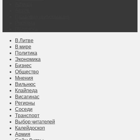
Афиша
Архив
Правовая информация
Реклама
Подписка
В Литве
В мире
Политика
Экономика
Бизнес
Общество
Мнения
Вильнюс
Клайпеда
Висагинас
Регионы
Соседи
Транспорт
Выбор читателей
Калейдоскоп
Армия