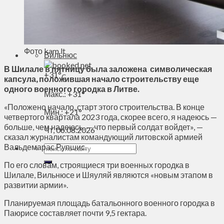
Духовное пространство
Спорт
Технологии
Энергетика
Фото kam.lt
Вильнюс
В Шилале в пятницу была заложена символическая
+
31°
C
капсула, положившая начало строительству еще
одного военного городка в Литве.
Макс.:
+
31°
«Положено начало, старт этого строительства. В конце
Мин.:
+
21°
четвертого квартала 2023 года, скорее всего, я надеюсь —
больше, чем надеюсь, — что первый солдат войдет», —
Чт, 06.08.2026
сказал журналистам командующий литовской армией
Вальдемарас Рупшис.
По его словам, строящиеся три военных городка в
Шилале, Вильнюсе и Шяуляй являются «новым этапом в
развитии армии».
Планируемая площадь батальонного военного городка в
Паюрисе составляет почти 9,5 гектара.