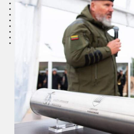
Соседи
Транспорт
Выбор читателей
Калейдоскоп
Армия
Сейм Литвы
Культура
Больше
Фоторепортаж
Туризм
ЛК рекомендует
Сеньорам
Образование
Здравоохранение
Экология
Происшествия
Приграничье
Деньги
Визиты
Выборы
Агроновости
Едим дома
Ищу семью