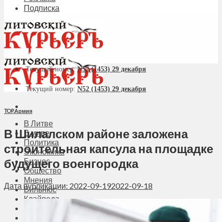
Подписка
Текущий номер:
N52 (1453) 29 декабря
Текущий номер:
N52 (1453) 29 декабря
TOP
,
Армия
В Литве
В Шилалском районе заложена
В мире
Политика
строительная капсула на площадке
Экономика
будущего военгородка
Бизнес
Общество
Мнения
Дата публикации: 2022-09-19
2022-09-18
Вильнюс
Клайпеда
Висагинас
Регионы