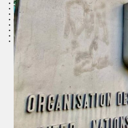
Соседи
Транспорт
Выбор читателей
Калейдоскоп
Армия
Сейм Литвы
Культура
Больше
Фоторепортаж
Туризм
ЛК рекомендует
Сеньорам
Образование
Здравоохранение
Экология
Происшествия
Приграничье
Деньги
Визиты
Выборы
Агроновости
Едим дома
Ищу семью