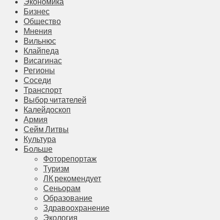
Экономика
Бизнес
Общество
Мнения
Вильнюс
Клайпеда
Висагинас
Регионы
Соседи
Транспорт
Выбор читателей
Калейдоскоп
Армия
Сейм Литвы
Культура
Больше
Фоторепортаж
Туризм
ЛК рекомендует
Сеньорам
Образование
Здравоохранение
Экология