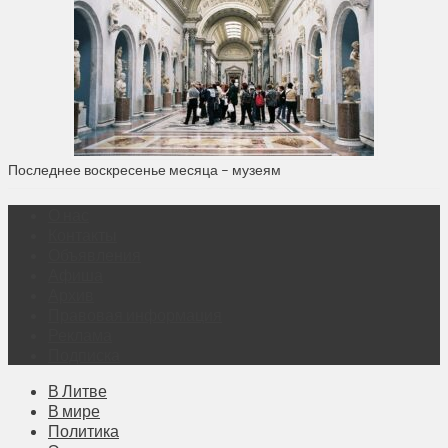
Последнее воскресенье месяца – музеям
О нас
Контакты
Объявления
Афиша
Архив
Правовая информация
Реклама
Подписка
В Литве
В мире
Политика