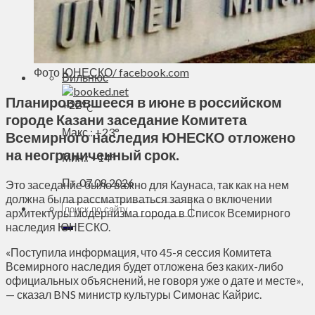
Духовное пространство
Спорт
Технологии
Энергетика
Фото
ЮНЕСКО / facebook.com
Вильнюс
Планировавшееся в июне в российском
+
22°
C
городе Казани заседание Комитета
Макс.:
+
23°
Всемирного наследия ЮНЕСКО отложено
на неограниченный срок.
Мин.:
+
14°
Пт, 07.08.2026
Это заседание было важно для Каунаса, так как на нем
должна была рассматриваться заявка о включении
архитектуры модернизма города в Список Всемирного
наследия ЮНЕСКО.
«Поступила информация, что 45-я сессия Комитета
Всемирного наследия будет отложена без каких-либо
официальных объяснений, не говоря уже о дате и месте»,
— сказал BNS министр культуры Симонас Кайрис.