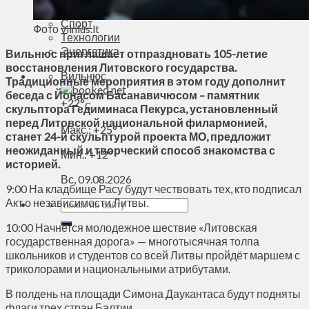
Духовное пространство
Спорт
Фото vilnius.lt
Технологии
Энергетика
Вильнюс приглашает отпраздновать 105-летие
восстановления Литовского государства.
Вильнюс
Традиционные мероприятия в этом году дополнит
беседа с Йонасом Басанавичюсом – памятник
+
22°
C
скульптора Гедиминаса Пекурса, установленный
перед Литовской национальной филармонией,
Макс.:
+
25°
станет 24-й скульптурой проекта МО, предложит
неожиданный и творческий способ знакомства с
Мин.:
+
12°
историей.
Вс, 09.08.2026
9:00 На кладбище Расу будут чествовать тех, кто подписал
Акт о независимости Литвы.
10:00 Начнется молодежное шествие «Литовская
государственная дорога» — многотысячная толпа
школьников и студентов со всей Литвы пройдёт маршем с
триколорами и национальными атрибутами.
В полдень на площади Симона Даукантаса будут подняты
флаги трех стран Балтии.