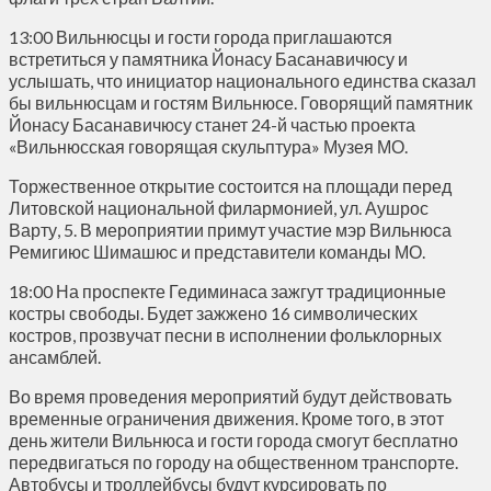
13:00 Вильнюсцы и гости города приглашаются
встретиться у памятника Йонасу Басанавичюсу и
услышать, что инициатор национального единства сказал
бы вильнюсцам и гостям Вильнюсе. Говорящий памятник
Йонасу Басанавичюсу станет 24-й частью проекта
«Вильнюсская говорящая скульптура» Музея МО.
Торжественное открытие состоится на площади перед
Литовской национальной филармонией, ул. Аушрос
Варту, 5. В мероприятии примут участие мэр Вильнюса
Ремигиюс Шимашюс и представители команды МО.
18:00 На проспекте Гедиминаса зажгут традиционные
костры свободы. Будет зажжено 16 символических
костров, прозвучат песни в исполнении фольклорных
ансамблей.
Во время проведения мероприятий будут действовать
временные ограничения движения. Кроме того, в этот
день жители Вильнюса и гости города смогут бесплатно
передвигаться по городу на общественном транспорте.
Автобусы и троллейбусы будут курсировать по