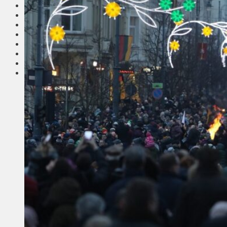
Соседи
Транспорт
Выбор читателей
Калейдоскоп
Армия
Сейм Литвы
Культура
Больше
Фоторепортаж
Туризм
ЛК рекомендует
Сеньорам
Образование
Здравоохранение
Экология
Происшествия
Приграничье
Деньги
Визиты
Выборы
Агроновости
Едим дома
Ищу семью