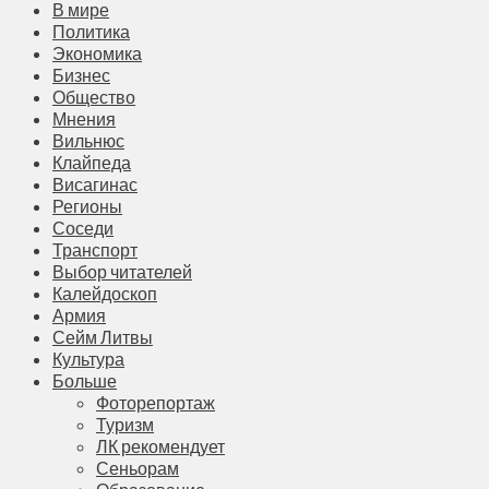
В мире
Политика
Экономика
Бизнес
Общество
Мнения
Вильнюс
Клайпеда
Висагинас
Регионы
Соседи
Транспорт
Выбор читателей
Калейдоскоп
Армия
Сейм Литвы
Культура
Больше
Фоторепортаж
Туризм
ЛК рекомендует
Сеньорам