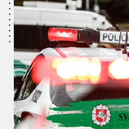
Соседи
Транспорт
Выбор читателей
Калейдоскоп
Армия
Сейм Литвы
Культура
Больше
Фоторепортаж
Туризм
ЛК рекомендует
Сеньорам
Образование
Здравоохранение
Экология
Происшествия
Приграничье
Деньги
Визиты
Выборы
Агроновости
Едим дома
Ищу семью