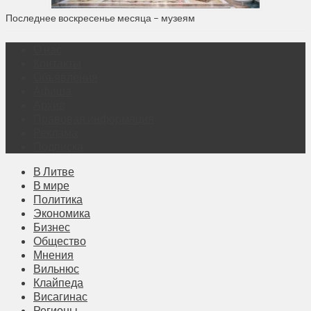
Последнее воскресенье месяца – музеям
О нас
Контакты
Объявления
Афиша
Архив
Правовая информация
Реклама
Подписка
В Литве
В мире
Политика
Экономика
Бизнес
Общество
Мнения
Вильнюс
Клайпеда
Висагинас
Регионы