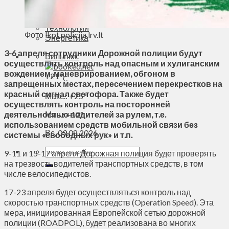
Духовное пространство
Спорт
Технологии
Фото lkpt.policija.lrv.lt
Энергетика
3-6 апреля сотрудники Дорожной полиции будут
Вильнюс
осуществлять контроль над опасным и хулиганским
вождением, маневрированием, обгоном в
+
21°
C
запрещенных местах, пересечением перекрестков на
красный сигнал светофора. Также будет
Макс.:
+
25°
осуществлять контроль на посторонней
деятельностью водителей за рулем, т.е.
Мин.:
+
12°
использованием средств мобильной связи без
Вс, 09.08.2026
системы «свободных рук» и т.п.
9-11 и 15-17 апреля Дорожная полиция будет проверять
на трезвость водителей транспортных средств, в том
числе велосипедистов.
17-23 апреля будет осуществляться контроль над
скоростью транспортных средств (Operation Speed). Эта
мера, инициированная Европейской сетью дорожной
полиции (ROADPOL), будет реализована во многих