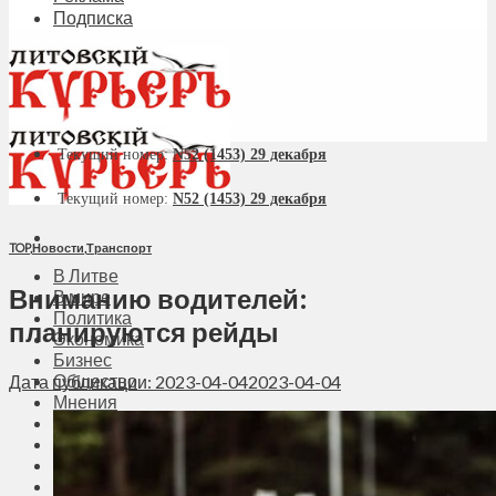
Подписка
Текущий номер:
N52 (1453) 29 декабря
Текущий номер:
N52 (1453) 29 декабря
TOP
,
Новости
,
Транспорт
В Литве
Вниманию водителей:
В мире
Политика
планируются рейды
Экономика
Бизнес
Общество
Дата публикации: 2023-04-04
2023-04-04
Мнения
Вильнюс
Клайпеда
Висагинас
Регионы