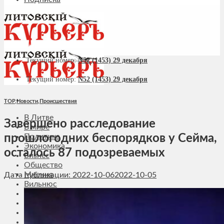
Текущий номер:
N52 (1453) 29 декабря
Текущий номер:
N52 (1453) 29 декабря
TOP
,
Новости
,
Происшествия
В Литве
Завершено расследование
В мире
прошлогодних беспорядков у Сейма,
Политика
Экономика
осталось 87 подозреваемых
Бизнес
Общество
Мнения
Дата публикации: 2022-10-06
2022-10-05
Вильнюс
Клайпеда
Висагинас
Регионы
Соседи