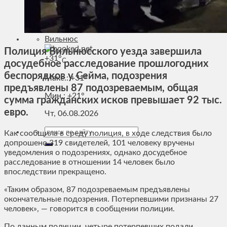
Спорт
Технологии
Энергетика
Вильнюс
Полиция Вильнюсского уезда завершила
+
31°
C
досудебное расследование прошлогодних
беспорядков у Сейма, подозрения
Макс.:
+
31°
предъявлены 87 подозреваемым, общая
Мин.:
+
21°
сумма гражданских исков превышает 92 тыс.
евро.
Чт, 06.08.2026
Как сообщила в среду полиция, в ходе следствия было
допрошено 319 свидетелей, 101 человеку вручены
уведомления о подозрениях, однако досудебное
расследование в отношении 14 человек было
впоследствии прекращено.
«Таким образом, 87 подозреваемым предъявлены
окончательные подозрения. Потерпевшими признаны 27
человек», — говорится в сообщении полиции.
По данным полиции, четыре потерпевших подали