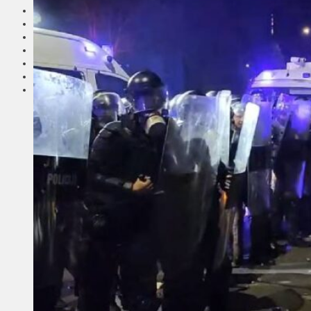
Транспорт
Выбор читателей
Калейдоскоп
Армия
Сейм Литвы
Культура
Больше
Фоторепортаж
Туризм
ЛК рекомендует
Сеньорам
Образование
Здравоохранение
Экология
Происшествия
Приграничье
Деньги
Визиты
Выборы
Агроновости
Едим дома
Ищу семью
Духовное пространство