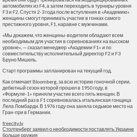
автомобилях из F4, а затем переходить в турниры уровня
F3 и F2. Спустя 2-3 года после вступления в «Академию»
женщины смогут принимать участие в гонках самого
престижного уровня, F1, наравне с мужчинами.
«Мы докажем, что женщины-водители обладают всем
необходимым для участия в соревнованиях на высоком
уровне», — сказал менеджер «Академии F1» и по
совместительству исполнительный директор F2 и F3
Бруно Мишель.
Старт программы запланирован на текущий год.
Как отмечает Bloomberg, за всю историю гоночной серии,
дебютный сезон которой прошел в 1950 году, в
«Формуле-1» приняли участие всего пять женщин. В
последний раз в F1 соревновалась итальянская гонщица
Лела Ломбарди. В 1976 году она заняла седьмое место на
Гран-при в Германии.
freecity.lv
Столтенберг заявил о необходимости поставлять Украине
больше оружия