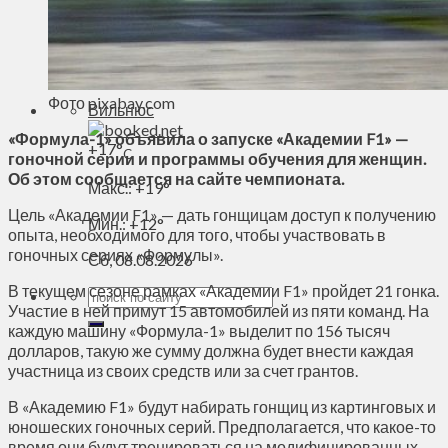
Духовное пространство
Спорт
Технологии
Энергетика
Фото pixabay.com
Вильнюс
«Формула-1» объявила о запуске «Академии F1» —
+
17°
C
гоночной серии и программы обучения для женщин.
Об этом сообщается на сайте чемпионата.
Макс.:
+
19°
Цель «Академии F1» — дать гонщицам доступ к получению
Мин.:
+
12°
опыта, необходимого для того, чтобы участвовать в
гоночных сериях «Формулы».
Сб, 08.08.2026
В текущем сезоне рамках «Академии F1» пройдет 21 гонка.
Участие в ней примут 15 автомобилей из пяти команд. На
каждую машину «Формула-1» выделит по 156 тысяч
долларов, такую же сумму должна будет внести каждая
участница из своих средств или за счет грантов.
В «Академию F1» будут набирать гонщиц из картинговых и
юношеских гоночных серий. Предполагается, что какое-то
время они будут тренироваться на модифицированных