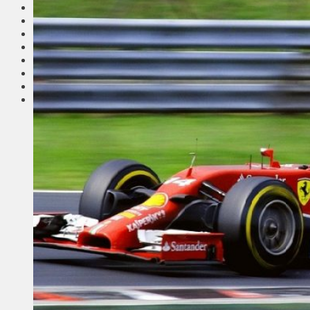
Соседи
Транспорт
Выбор читателей
Калейдоскоп
Армия
Сейм Литвы
Культура
Больше
Фоторепортаж
Туризм
ЛК рекомендует
Сеньорам
Образование
Здравоохранение
Экология
Происшествия
Приграничье
Деньги
Визиты
Выборы
Агроновости
Едим дома
Ищу семью