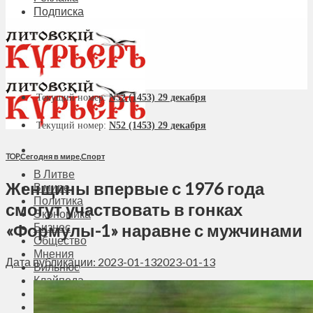
Подписка
Текущий номер:
N52 (1453) 29 декабря
Текущий номер:
N52 (1453) 29 декабря
TOP
,
Сегодня в мире
,
Спорт
В Литве
Женщины впервые с 1976 года
В мире
Политика
смогут участвовать в гонках
Экономика
«Формулы-1» наравне с мужчинами
Бизнес
Общество
Мнения
Дата публикации: 2023-01-13
2023-01-13
Вильнюс
Клайпеда
Висагинас
Регионы