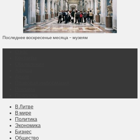
Последнее воскресенье месяца – музеям
О нас
Контакты
Объявления
Афиша
Архив
Правовая информация
Реклама
Подписка
В Литве
В мире
Политика
Экономика
Бизнес
Общество