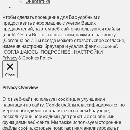
Энергетика
Чтобы сделать посещение для Вас удобным и
предоставить информацию с учетом Ваших
предпочтений, на этом веб-сайте используются файлы
„cookie“. Если Вы согласны с этим, нажмите на кнопку
„Соглашаюсь“. Вы всегда можете отозвать свое согласие,
изменив настройки браузера и удалив файлы „cookie“.
СОГЛАШАЮСЬ
ПОДРОБНЕЕ...
НАСТРОЙКИ
Privacy & Cookies Policy
Close
Privacy Overview
Этот веб-сайт использует cookie для улучшения
навигации по сайту. Сookie файлы классифицируются по
мере необходимости, хранятся в вашем браузере,
поскольку они необходимы для работы с основными
функциями веб-сайта. Мы также используем сторонние
файлы cookie, которые помогают нам анализировать и