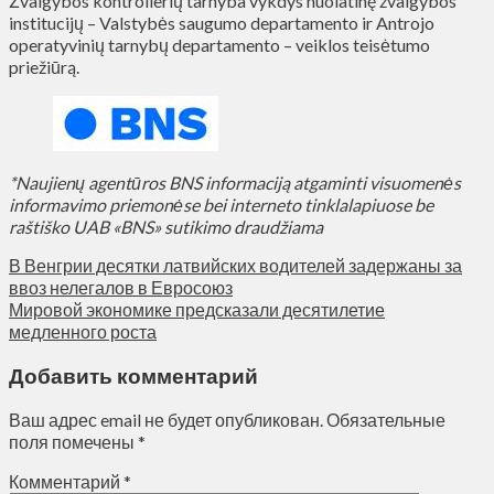
Žvalgybos kontrolierių tarnyba vykdys nuolatinę žvalgybos
institucijų – Valstybės saugumo departamento ir Antrojo
operatyvinių tarnybų departamento – veiklos teisėtumo
priežiūrą.
*Naujienų agentūros BNS informaciją atgaminti visuomenės
informavimo priemonėse bei interneto tinklalapiuose be
raštiško UAB «BNS» sutikimo draudžiama
В Венгрии десятки латвийских водителей задержаны за
ввоз нелегалов в Евросоюз
Мировой экономике предсказали десятилетие
медленного роста
Добавить комментарий
Ваш адрес email не будет опубликован.
Обязательные
поля помечены
*
Комментарий
*