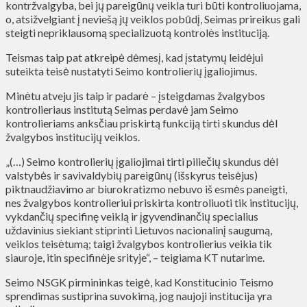
kontržvalgyba, bei jų pareigūnų veikla turi būti kontroliuojama,
o, atsižvelgiant į neviešą jų veiklos pobūdį, Seimas prireikus gali
steigti nepriklausomą specializuotą kontrolės instituciją.
Teismas taip pat atkreipė dėmesį, kad įstatymų leidėjui
suteikta teisė nustatyti Seimo kontrolierių įgaliojimus.
Minėtu atveju jis taip ir padarė – įsteigdamas žvalgybos
kontrolieriaus institutą Seimas perdavė jam Seimo
kontrolieriams anksčiau priskirtą funkciją tirti skundus dėl
žvalgybos institucijų veiklos.
„(…) Seimo kontrolierių įgaliojimai tirti piliečių skundus dėl
valstybės ir savivaldybių pareigūnų (išskyrus teisėjus)
piktnaudžiavimo ar biurokratizmo nebuvo iš esmės paneigti,
nes žvalgybos kontrolieriui priskirta kontroliuoti tik institucijų,
vykdančių specifinę veiklą ir įgyvendinančių specialius
uždavinius siekiant stiprinti Lietuvos nacionalinį saugumą,
veiklos teisėtumą; taigi žvalgybos kontrolierius veikia tik
siauroje, itin specifinėje srityje“, – teigiama KT nutarime.
Seimo NSGK pirmininkas teigė, kad Konstitucinio Teismo
sprendimas sustiprina suvokimą, jog naujoji institucija yra