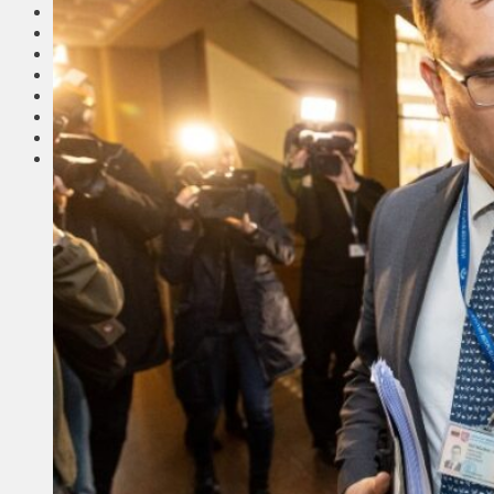
Соседи
Транспорт
Выбор читателей
Калейдоскоп
Армия
Сейм Литвы
Культура
Больше
Фоторепортаж
Туризм
ЛК рекомендует
Сеньорам
Образование
Здравоохранение
Экология
Происшествия
Приграничье
Деньги
Визиты
Выборы
Агроновости
Едим дома
Ищу семью