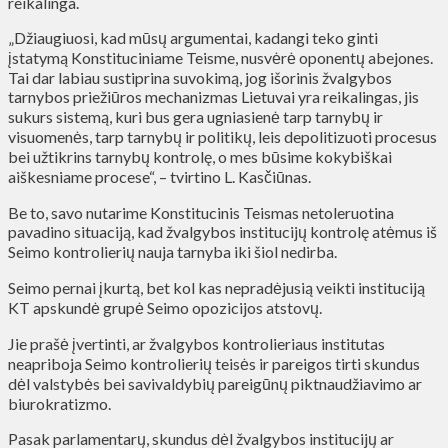
reikalinga.
„Džiaugiuosi, kad mūsų argumentai, kadangi teko ginti
įstatymą Konstituciniame Teisme, nusvėrė oponentų abejones.
Tai dar labiau sustiprina suvokimą, jog išorinis žvalgybos
tarnybos priežiūros mechanizmas Lietuvai yra reikalingas, jis
sukurs sistemą, kuri bus gera ugniasienė tarp tarnybų ir
visuomenės, tarp tarnybų ir politikų, leis depolitizuoti procesus
bei užtikrins tarnybų kontrolę, o mes būsime kokybiškai
aiškesniame procese“, – tvirtino L. Kasčiūnas.
Be to, savo nutarime Konstitucinis Teismas netoleruotina
pavadino situaciją, kad žvalgybos institucijų kontrolę atėmus iš
Seimo kontrolierių nauja tarnyba iki šiol nedirba.
Seimo pernai įkurtą, bet kol kas nepradėjusią veikti instituciją
KT apskundė grupė Seimo opozicijos atstovų.
Jie prašė įvertinti, ar žvalgybos kontrolieriaus institutas
neapriboja Seimo kontrolierių teisės ir pareigos tirti skundus
dėl valstybės bei savivaldybių pareigūnų piktnaudžiavimo ar
biurokratizmo.
Pasak parlamentarų, skundus dėl žvalgybos institucijų ar