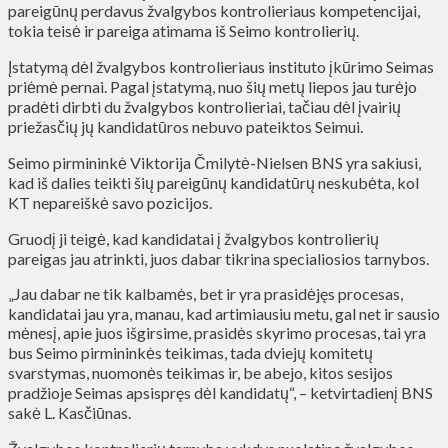
pareigūnų perdavus žvalgybos kontrolieriaus kompetencijai,
tokia teisė ir pareiga atimama iš Seimo kontrolierių.
Įstatymą dėl žvalgybos kontrolieriaus instituto įkūrimo Seimas
priėmė pernai. Pagal įstatymą, nuo šių metų liepos jau turėjo
pradėti dirbti du žvalgybos kontrolieriai, tačiau dėl įvairių
priežasčių jų kandidatūros nebuvo pateiktos Seimui.
Seimo pirmininkė Viktorija Čmilytė-Nielsen BNS yra sakiusi,
kad iš dalies teikti šių pareigūnų kandidatūrų neskubėta, kol
KT nepareiškė savo pozicijos.
Gruodį ji teigė, kad kandidatai į žvalgybos kontrolierių
pareigas jau atrinkti, juos dabar tikrina specialiosios tarnybos.
„Jau dabar ne tik kalbamės, bet ir yra prasidėjęs procesas,
kandidatai jau yra, manau, kad artimiausiu metu, gal net ir sausio
mėnesį, apie juos išgirsime, prasidės skyrimo procesas, tai yra
bus Seimo pirmininkės teikimas, tada dviejų komitetų
svarstymas, nuomonės teikimas ir, be abejo, kitos sesijos
pradžioje Seimas apsispręs dėl kandidatų“, – ketvirtadienį BNS
sakė L. Kasčiūnas.