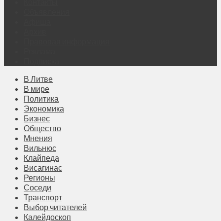
Контакты
Объявления
Афиша
Архив
Правовая информация
Реклама
Подписка
В Литве
В мире
Политика
Экономика
Бизнес
Общество
Мнения
Вильнюс
Клайпеда
Висагинас
Регионы
Соседи
Транспорт
Выбор читателей
Калейдоскоп