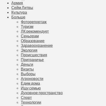
Армия
Сейм Литвы
Культура
Больше
Фоторепортаж
Туризм
ЛК рекомендует
Сеньорам
Образование
Здравоохранение
Экология
Происшествия
Приграничье
Деньги
Визиты
Выборы
Агроновости
Едим дома
Ищу семью
Духовное пространство
Спорт
Технологии