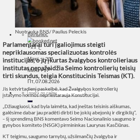
Духовное пространство
Спорт
Технологии
Энергетика
Nuotrauka BNS/ Paulius Peleckis
Вильнюс
Parlamentarai turi įgaliojimus steigti
+
21°
C
nepriklausomas specializuotas kontrolės
Макс.:
+
23°
institucijas, o jų įkurtas žvalgybos kontrolieriaus
institutas nepažeidžia Seimo kontrolierių teisių
Мин.:
+
17°
tirti skundus, teigia Konstitucinis Teismas (KT).
Пт, 07.08.2026
Jis ketvirtadienį paskelbė, kad Žvalgybos kontrolierių
įstatymo normos neprieštarauja Konstitucijai.
„Džiaugiuosi, kad byla laimėta, kad įneštas teisinis aiškumas,
galėsime dabar jau pradėti dirbti be jokių abejonių ir dirgiklių“,
– šį sprendimą BNS komentavo Seimo Nacionalinio saugumo ir
gynybos komiteto (NSGK) pirmininkas Laurynas Kasčiūnas.
KT teigimu, saugumo tarnybų, užsiimančių žvalgyba ir