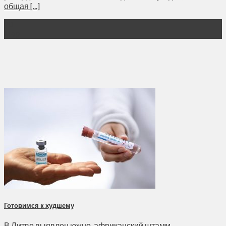
общая [...]
28
Мар
Готовимся к худшему
В Литве выявлен южно-африканский штамм