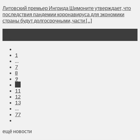
Литовский премьер Ингрида Шимоните утверждает, что
последствия пандемии коронавируса для экономики
страны будут долгосрочными, части [...]
28
Мар
1
…
7
8
9
10
11
12
13
…
77
ещё новости