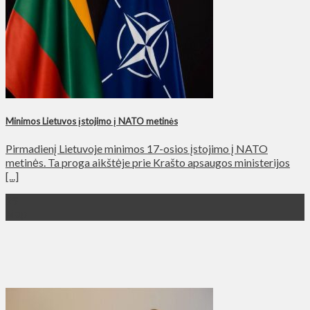
Minimos Lietuvos įstojimo į NATO metinės
Pirmadienį Lietuvoje minimos 17-osios įstojimo į NATO
metinės. Ta proga aikštėje prie Krašto apsaugos ministerijos
[...]
29
Мар