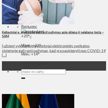
Духовное пространство
Спорт
Технологии
Энергетика
Вильнюс
Keliautojai e. sveikatoje gali rasti pažymas apie skiepą ir neigiamą testą –
+
20°
SAM
C
Макс.:
+
22°
Į užsienį vykstantys gyventojai elektroninės sveikatos
sistemoje gali rasti pažymas, kad yra paskiepyti nuo COVID-19
Мин.:
+
14°
[...]
Пт, 07.08.2026
29
Мар