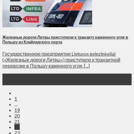
Железные дороги Литвы приступили к транзиту каменного угля в
Польшу из Клайпедского порта
Государственное предприятие Lietuvos gelezinkeliai
(«Железные дороги Литвы») приступило к транзитной
перевозке в Польшу каменного угля, [...]
10
Янв
1
…
19
20
21
22
23