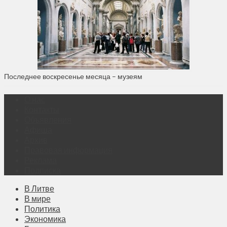
Последнее воскресенье месяца – музеям
О нас
Контакты
Объявления
Афиша
Архив
Правовая информация
Реклама
Подписка
В Литве
В мире
Политика
Экономика