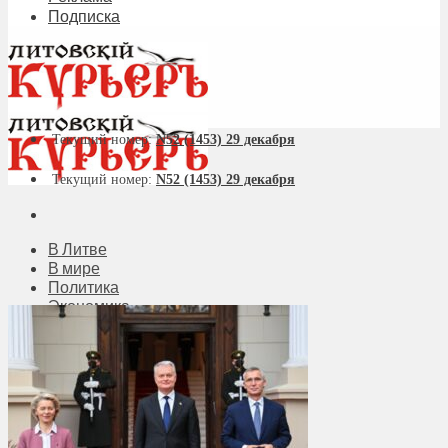
Подписка
Текущий номер:
N52 (1453) 29 декабря
Текущий номер:
N52 (1453) 29 декабря
В Литве
В мире
Политика
Экономика
Бизнес
Общество
Мнения
Вильнюс
Клайпеда
Висагинас
Регионы