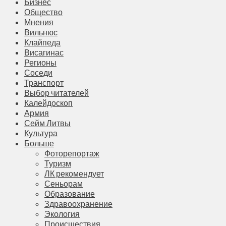
Бизнес
Общество
Мнения
Вильнюс
Клайпеда
Висагинас
Регионы
Соседи
Транспорт
Выбор читателей
Калейдоскоп
Армия
Сейм Литвы
Культура
Больше
Фоторепортаж
Туризм
ЛК рекомендует
Сеньорам
Образование
Здравоохранение
Экология
Происшествия