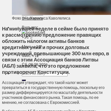
Духовное пространство
Спорт
Технологии
Фото BFL/Каролиса Каволелиса
Энергетика
Вильнюс
На минувшей неделе в сейме было принято
к рассмотрению предложение правящих
+
21°
C
обложить налогом активы банков
кредитных уний и прочих долговых
Макс.:
+
21°
учреждений, превышающие 300 млн евро, в
Мин.:
+
12°
связи с этим Ассоциация банков Литвы
Сб, 08.08.2026
(АБЛ) заявила, что это предложение
противоречит Конституции.
Ассоциация утверждает, что такой налог может
превратиться в государственную помощь, поскольку его
размер дифференцируется по масштабу деятельности
участников финансового рынка. Такая помощь, по ее
мнению, не согласована с Еврокомиссией.