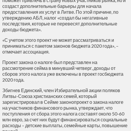
поможет привлечь в страну новых участников рынка, но и
создаст дополнительные барьеры для начала
предоставления их услуг в Литве. По этой причине, по
утверждению АБЛ, налог «создал бы негативные
последствия, которые не перевесят дополнительные
доходы бюджета».
«С учетом этого проект не может рассматриваться и
приниматься с пакетом законов бюджета 2020 года», –
отмечает ассоциация.
Проект закона о налоге был представлен на
рассмотрение сейма в минувший четверг, доходы от
сборов этого налога уже включены в проект госбюджета
2020 года.
Збигнев Единский, член Избирательной акции поляков
Литвы-Союза христианских семей, который
зарегистрировал в Сейме законопроект о закона налоге
на участников финансового рынка, утверждает, что
поступления от сбора этого налога составят около 50-60
млн евро, за счет них будут финансироваться социальные
расходы – детские выплаты, семейные карты, повышение