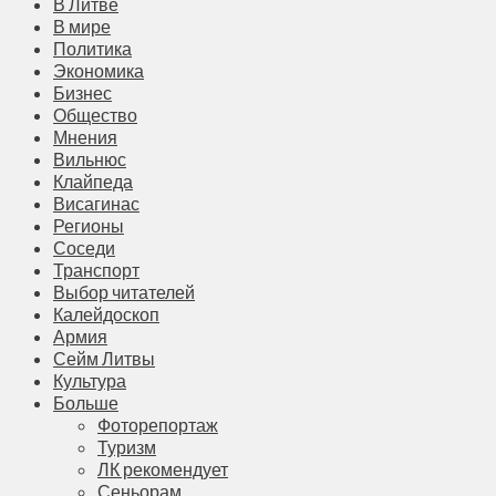
В Литве
В мире
Политика
Экономика
Бизнес
Общество
Мнения
Вильнюс
Клайпеда
Висагинас
Регионы
Соседи
Транспорт
Выбор читателей
Калейдоскоп
Армия
Сейм Литвы
Культура
Больше
Фоторепортаж
Туризм
ЛК рекомендует
Сеньорам