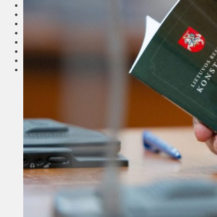
Соседи
Транспорт
Выбор читателей
Калейдоскоп
Армия
Сейм Литвы
Культура
Больше
Фоторепортаж
Туризм
ЛК рекомендует
Сеньорам
Образование
Здравоохранение
Экология
Происшествия
Приграничье
Деньги
Визиты
Выборы
Агроновости
Едим дома
Ищу семью