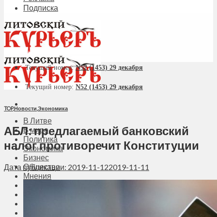
Подписка
Текущий номер:
N52 (1453) 29 декабря
Текущий номер:
N52 (1453) 29 декабря
TOP
,
Новости
,
Экономика
В Литве
АБЛ: предлагаемый банковский
В мире
Политика
налог противоречит Конституции
Экономика
Бизнес
Общество
Дата публикации: 2019-11-12
2019-11-11
Мнения
Вильнюс
Клайпеда
Висагинас
Регионы