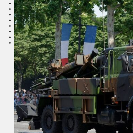
Соседи
Транспорт
Выбор читателей
Калейдоскоп
Армия
Сейм Литвы
Культура
Больше
Фоторепортаж
Туризм
ЛК рекомендует
Сеньорам
Образование
Здравоохранение
Экология
Происшествия
Приграничье
Деньги
Визиты
Выборы
Агроновости
Едим дома
Ищу семью