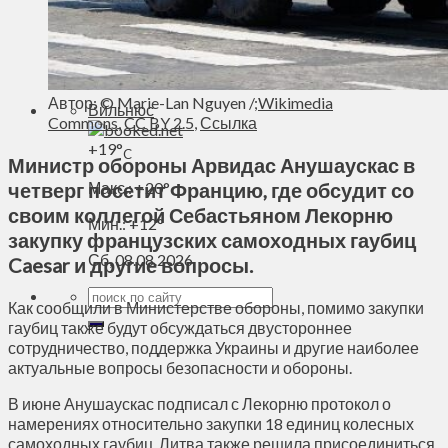
Духовное пространство
Спорт
Технологии
Энергетика
Автор: © Marie-Lan Nguyen /;
Wikimedia
Вильнюс
Commons
,
CC BY 2.5
,
Ссылка
+
19°
C
Министр обороны Арвидас Анушаускас в
четверг посетит Францию, где обсудит со
Макс.:
+
20°
своим коллегой Себастьяном Лекорню
Мин.:
+
12°
закупку французских самоходных гаубиц
Сб, 08.08.2026
Caesar и другие вопросы.
Как сообщили в Министерстве обороны, помимо закупки
гаубиц также будут обсуждаться двустороннее
сотрудничество, поддержка Украины и другие наиболее
актуальные вопросы безопасности и обороны.
В июне Анушаускас подписал с Лекорню протокол о
намерениях относительно закупки 18 единиц колесных
самоходных гаубиц. Литва также решила присоединиться