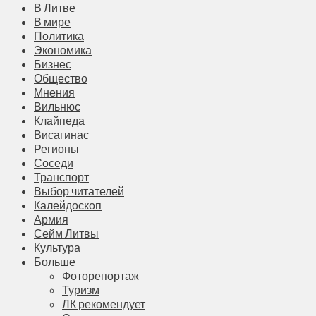
В Литве
В мире
Политика
Экономика
Бизнес
Общество
Мнения
Вильнюс
Клайпеда
Висагинас
Регионы
Соседи
Транспорт
Выбор читателей
Калейдоскоп
Армия
Сейм Литвы
Культура
Больше
Фоторепортаж
Туризм
ЛК рекомендует