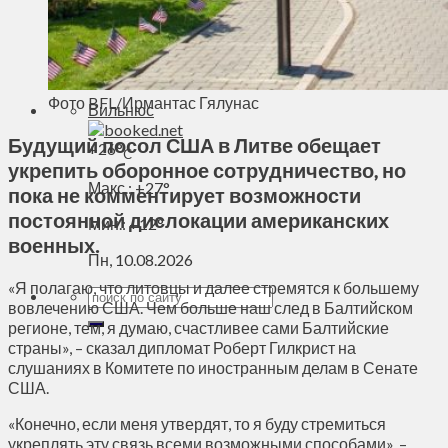
Духовное пространство
Спорт
Технологии
Энергетика
Фото BFL/Ирмантас Гялунас
Вильнюс
Будущий посол США в Литве обещает
+
26°
C
укрепить оборонное сотрудничество, но
Макс.:
+
27°
пока не комментирует возможности
постоянной дислокации американских
Мин.:
+
12°
военных.
Пн, 10.08.2026
«Я полагаю, что литовцы и далее стремятся к большему
вовлечению США. Чем больше наш след в Балтийском
регионе, тем, я думаю, счастливее сами Балтийские
страны», – сказал дипломат Роберт Гилкрист на
слушаниях в Комитете по иностранным делам в Сенате
США.
«Конечно, если меня утвердят, то я буду стремиться
укреплять эту связь всеми возможными способами», –