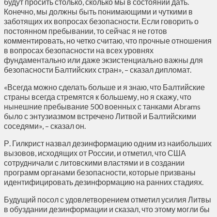
будут просить столько, сколько мы в состоянии дать.
Конечно, мы должны быть понимающими и чуткими в
заботящих их вопросах безопасности. Если говорить о
постоянном пребывании, то сейчас я не готов
комментировать, но четко считаю, что прочные отношения
в вопросах безопасности на всех уровнях
фундаментально или даже экзистенциально важны для
безопасности Балтийских стран», – сказал дипломат.
«Всегда можно сделать больше и я знаю, что Балтийские
страны всегда стремятся к большему, но я скажу, что
нынешние пребывание 500 военных с танками Abrams
было с энтузиазмом встречено Литвой и Балтийскими
соседями», – сказал он.
Р. Гилкрист назвал дезинформацию одним из наибольших
вызовов, исходящих от России, и отметил, что США
сотрудничали с литовскими властями и в создании
программ органами безопасности, которые призваны
идентифицировать дезинформацию на ранних стадиях.
Будущий посол с удовлетворением отметил усилия Литвы
в обуздании дезинформации и сказал, что этому могли бы