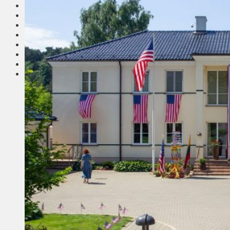
Соседи
Транспорт
Выбор читателей
Калейдоскоп
Армия
Сейм Литвы
Культура
Больше
Фоторепортаж
Туризм
ЛК рекомендует
Сеньорам
Образование
Здравоохранение
Экология
Происшествия
Приграничье
Деньги
Визиты
Выборы
Агроновости
Едим дома
Ищу семью