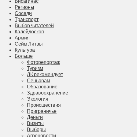
Висагинас
Регионы
Соседи
Транспорт
Выбор читателей
Калейдоскоп
Армия
Сейм Литвы
Культура
Больше
Фоторепортаж
Туризм
ЛК рекомендует
Сеньорам
Образование
Здравоохранение
Экология
Происшествия
Приграничье
Деньги
Визиты
Выборы
Агроновости