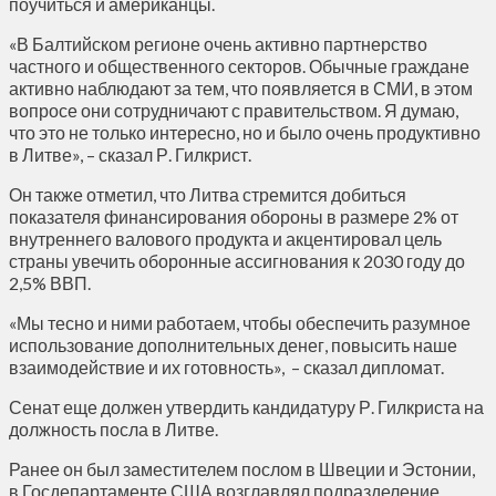
поучиться и американцы.
«В Балтийском регионе очень активно партнерство
частного и общественного секторов. Обычные граждане
активно наблюдают за тем, что появляется в СМИ, в этом
вопросе они сотрудничают с правительством. Я думаю,
что это не только интересно, но и было очень продуктивно
в Литве», – сказал Р. Гилкрист.
Он также отметил, что Литва стремится добиться
показателя финансирования обороны в размере 2% от
внутреннего валового продукта и акцентировал цель
страны увечить оборонные ассигнования к 2030 году до
2,5% ВВП.
«Мы тесно и ними работаем, чтобы обеспечить разумное
использование дополнительных денег, повысить наше
взаимодействие и их готовность», – сказал дипломат.
Сенат еще должен утвердить кандидатуру Р. Гилкриста на
должность посла в Литве.
Ранее он был заместителем послом в Швеции и Эстонии,
в Госдепартаменте США возглавлял подразделение