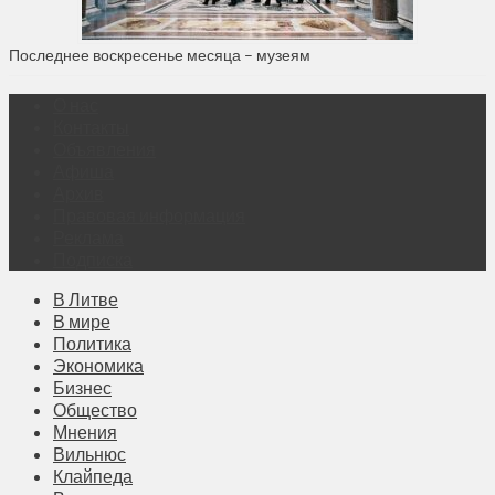
Последнее воскресенье месяца – музеям
О нас
Контакты
Объявления
Афиша
Архив
Правовая информация
Реклама
Подписка
В Литве
В мире
Политика
Экономика
Бизнес
Общество
Мнения
Вильнюс
Клайпеда