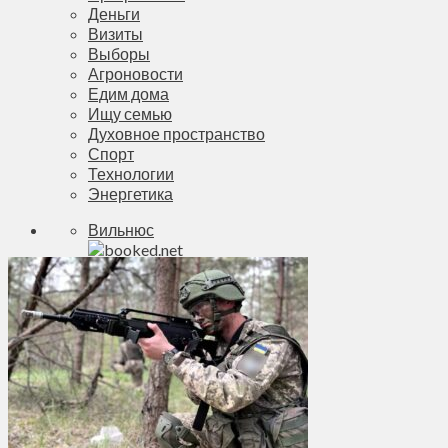
Деньги
Визиты
Выборы
Агроновости
Едим дома
Ищу семью
Духовное пространство
Спорт
Технологии
Энергетика
Вильнюс
+
30°
C
Макс.:
+
31°
Мин.:
+
21°
Чт, 06.08.2026