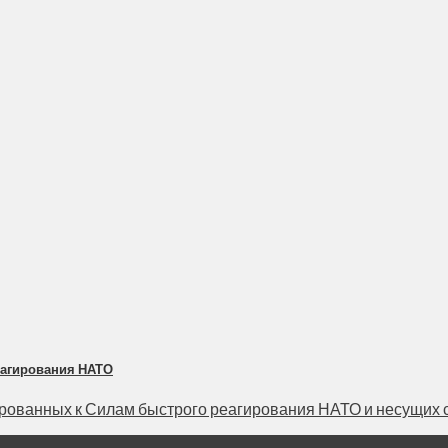
еагирования НАТО
ванных к Силам быстрого реагирования НАТО и несущих слу