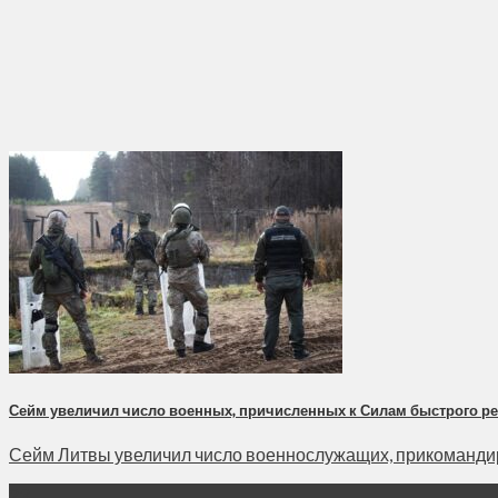
Сейм увеличил число военных, причисленных к Силам быстрого р
Сейм Литвы увеличил число военнослужащих, прикомандиро
23