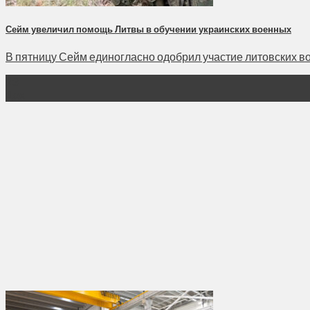
Сейм увеличил помощь Литвы в обучении украинских военных
В пятницу Сейм единогласно одобрил участие литовских во
23
Дек