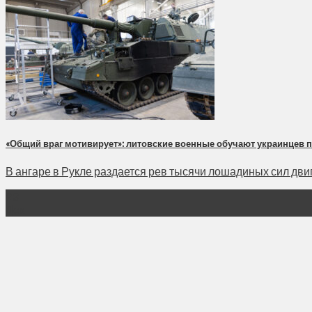
«Общий враг мотивирует»: литовские военные обучают украинцев 
В ангаре в Рукле раздается рев тысячи лошадиных сил двиг
23
Дек