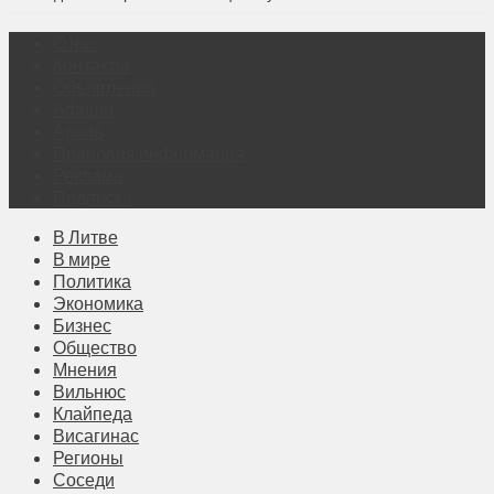
О нас
Контакты
Объявления
Афиша
Архив
Правовая информация
Реклама
Подписка
В Литве
В мире
Политика
Экономика
Бизнес
Общество
Мнения
Вильнюс
Клайпеда
Висагинас
Регионы
Соседи