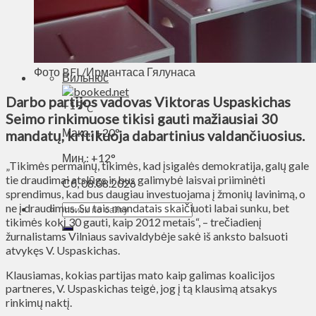
Духовное пространство
Спорт
Технологии
Энергетика
Фото BFL/Ирмантаса Гялунаса
Вильнюс
Darbo partijos vadovas Viktoras Uspaskichas
+
19°
C
Seimo rinkimuose tikisi gauti mažiausiai 30
Макс.:
+
20°
mandatų, kritikuoja dabartinius valdančiuosius.
Мин.:
+
12°
„Tikimės permainų, tikimės, kad įsigalės demokratija, galų gale
tie draudimai atslūgs ir bus galimybė laisvai priiminėti
Сб, 08.08.2026
sprendimus, kad bus daugiau investuojama į žmonių lavinimą, o
ne į draudimus. Su tais mandatais skaičiuoti labai sunku, bet
tikimės kokį 30 gauti, kaip 2012 metais“, – trečiadienį
žurnalistams Vilniaus savivaldybėje sakė iš anksto balsuoti
atvykęs V. Uspaskichas.
Klausiamas, kokias partijas mato kaip galimas koalicijos
partneres, V. Uspaskichas teigė, jog į tą klausimą atsakys
rinkimų naktį.