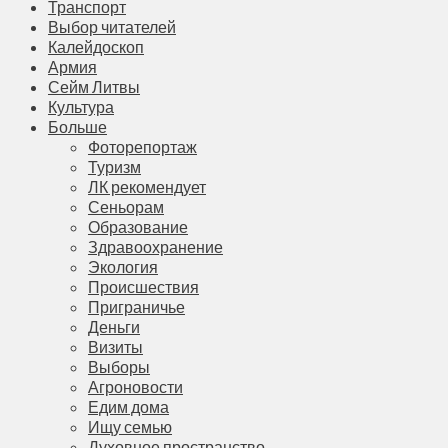
Транспорт
Выбор читателей
Калейдоскоп
Армия
Сейм Литвы
Культура
Больше
Фоторепортаж
Туризм
ЛК рекомендует
Сеньорам
Образование
Здравоохранение
Экология
Происшествия
Приграничье
Деньги
Визиты
Выборы
Агроновости
Едим дома
Ищу семью
Духовное пространство