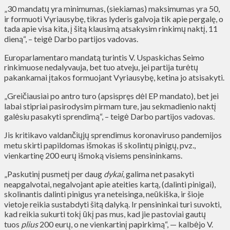
„30 mandatų yra minimumas, (siekiamas) maksimumas yra 50,
ir formuoti Vyriausybę, tikras lyderis galvoja tik apie pergalę, o
tada apie visa kita, į šitą klausimą atsakysim rinkimų naktį, 11
dieną“, – teigė Darbo partijos vadovas.
Europarlamentaro mandatą turintis V. Uspaskichas Seimo
rinkimuose nedalyvauja, bet tuo atveju, jei partija turėtų
pakankamai įtakos formuojant Vyriausybę, ketina jo atsisakyti.
„Greičiausiai po antro turo (apsispręs dėl EP mandato), bet jei
labai stipriai pasirodysim pirmam ture, jau sekmadienio naktį
galėsiu pasakyti sprendimą“, – teigė Darbo partijos vadovas.
Jis kritikavo valdančiųjų sprendimus koronaviruso pandemijos
metu skirti papildomas išmokas iš skolintų pinigų, pvz.,
vienkartinę 200 eurų išmoką visiems pensininkams.
„Paskutinį pusmetį per daug
dykai
, galima net pasakyti
neapgalvotai, negalvojant apie ateities kartą, (dalinti pinigai),
skolinantis dalinti pinigus yra neteisinga, neūkiška, ir šioje
vietoje reikia sustabdyti šitą dalyką. Ir pensininkai turi suvokti,
kad reikia sukurti tokį ūkį pas mus, kad jie pastoviai gautų
tuos
plius
200 eurų, o ne vienkartinį papirkimą“, — kalbėjo V.