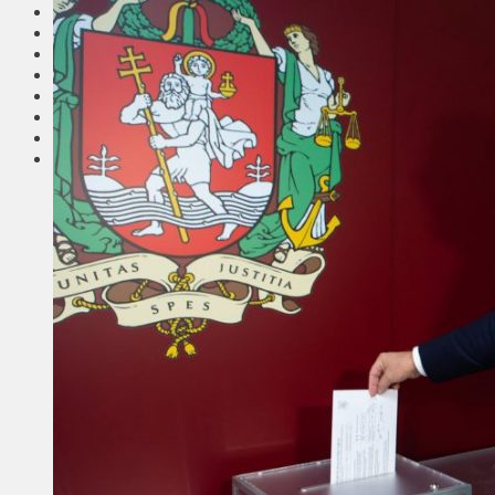
Соседи
Транспорт
Выбор читателей
Калейдоскоп
Армия
Сейм Литвы
Культура
Больше
Фоторепортаж
Туризм
ЛК рекомендует
Сеньорам
Образование
Здравоохранение
Экология
Происшествия
Приграничье
Деньги
Визиты
Выборы
Агроновости
Едим дома
Ищу семью