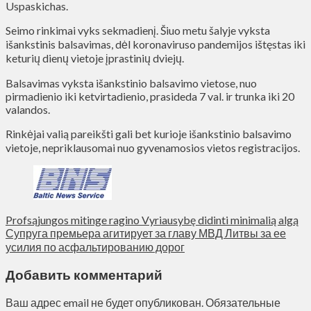
Uspaskichas.
Seimo rinkimai vyks sekmadienį. Šiuo metu šalyje vyksta
išankstinis balsavimas, dėl koronaviruso pandemijos ištęstas iki
keturių dienų vietoje įprastinių dviejų.
Balsavimas vyksta išankstinio balsavimo vietose, nuo
pirmadienio iki ketvirtadienio, prasideda 7 val. ir trunka iki 20
valandos.
Rinkėjai valią pareikšti gali bet kurioje išankstinio balsavimo
vietoje, nepriklausomai nuo gyvenamosios vietos registracijos.
Profsąjungos mitinge ragino Vyriausybę didinti minimalią algą
Супруга премьера агитирует за главу МВД Литвы за ее
усилия по асфальтированию дорог
Добавить комментарий
Ваш адрес email не будет опубликован.
Обязательные