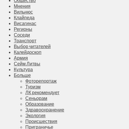
Общество
Мнения
Вильнюс
Клайпеда
Висагинас
Регионы
Соседи
Транспорт
Выбор читателей
Калейдоскоп
Армия
Сейм Литвы
Культура
Больше
Фоторепортаж
Туризм
ЛК рекомендует
Сеньорам
Образование
Здравоохранение
Экология
Происшествия
Приграничье