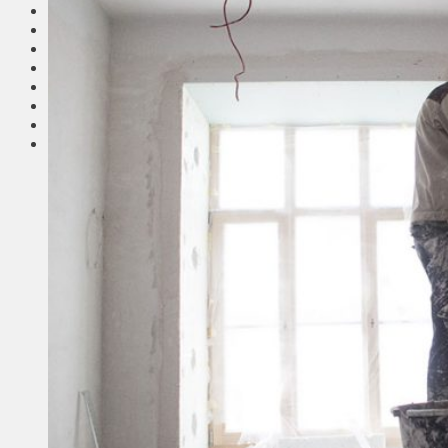
Соседи
Транспорт
Выбор читателей
Калейдоскоп
Армия
Сейм Литвы
Культура
Больше
Фоторепортаж
Туризм
ЛК рекомендует
Сеньорам
Образование
Здравоохранение
Экология
Происшествия
Приграничье
Деньги
Визиты
Выборы
Агроновости
Едим дома
Ищу семью