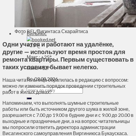
Духовное пространство
Спорт
Технологии
Энергетика
Фото BFL/Вигинтаса Скарайтиса
Вильнюс
Одни учатся и работают на удалёнке,
+
23°
C
другие — используют время простоя для
Макс.:
+
25°
ремонта квартиры. Первым существовать в
таких условиях бывает нелегко.
Мин.:
+
12°
Вс, 09.08.2026
Наша читательница обратилась в редакцию с вопросом:
можно ли изменить порядок проведении строительных
работ в жилых домах?
Напоминаем, что выполнять шумные строительные
работы или быть источником другого шума в жилой зоне,
разрешается с 7.00 до 19.00 в будние дни и с 9.00 до 20.00 в
выходные и праздничные дни, а на вопрос читательницы
мы попросили ответить директора администрации
Висагинского самоуправления Виргиниюса Букаускаса.