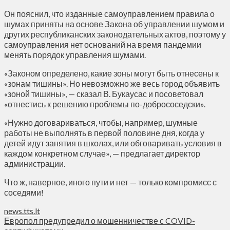
Он пояснил, что изданные самоуправлением правила о
шумах приняты на основе Закона об управлении шумом и
других республиканских законодательных актов, поэтому у
самоуправления нет оснований на время пандемии
менять порядок управления шумами.
«Законом определено, какие зоны могут быть отнесены к
«зонам тишины». Но невозможно же весь город объявить
«зоной тишины», — сказал В. Букаусас и посоветовал
«отнестись к решению проблемы по-добрососедски».
«Нужно договариваться, чтобы, например, шумные
работы не выполнять в первой половине дня, когда у
детей идут занятия в школах, или обговаривать условия в
каждом конкретном случае», — предлагает директор
администрации.
Что ж, наверное, иного пути и нет — только компромисс с
соседями!
news.tts.lt
Европол предупредил о мошенничестве с COVID-