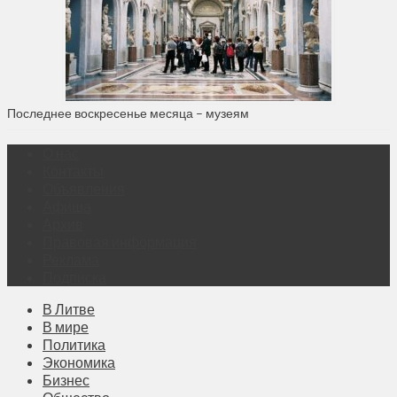
Последнее воскресенье месяца – музеям
О нас
Контакты
Объявления
Афиша
Архив
Правовая информация
Реклама
Подписка
В Литве
В мире
Политика
Экономика
Бизнес