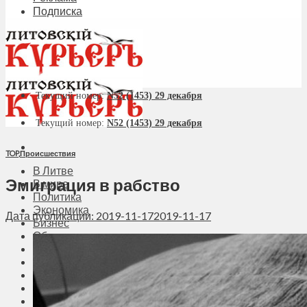
Подписка
Текущий номер:
N52 (1453) 29 декабря
Текущий номер:
N52 (1453) 29 декабря
TOP
,
Происшествия
В Литве
Эмиграция в рабство
В мире
Политика
Экономика
Дата публикации: 2019-11-17
2019-11-17
Бизнес
Общество
Мнения
Вильнюс
Клайпеда
Висагинас
Регионы