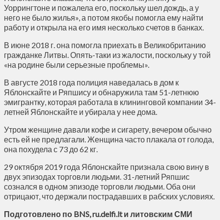
Уоррингтоне и пожалела его, поскольку шел дождь, а у
него не было жилья», а потом якобы помогла ему найти
работу и открыла на его имя несколько счетов в банках.
В июне 2018 г. она помогла приехать в Великобританию
гражданке Литвы. Опять-таки из жалости, поскольку у той
«на родине были серьезные проблемы».
В августе 2018 года полиция наведалась в дом к
Яблонскайте и Ряпшису и обнаружила там 51-летнюю
эмигрантку, которая работала в клининговой компании 34-
летней Яблонскайте и убирала у нее дома.
Утром женщине давали кофе и сигарету, вечером обычно
есть ей не предлагали. Женщина часто плакала от голода,
она похудела с 73 до 62 кг.
29 октября 2019 года Яблонскайте признала свою вину в
двух эпизодах торговли людьми. 31-летний Ряпшис
сознался в одном эпизоде торговли людьми. Оба они
отрицают, что держали пострадавших в рабских условиях.
Подготовлено по
BNS
,
ru.delfi.lt
и литовским СМИ