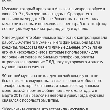
Мужчина, который приехал в Англию на микроавтобусе в
июне 2017 г., был доставлен в дом в Орфорде, его
поселили на чердаке. После Рождества пара сменила
место жительства и переселила своего «раба» в шкаф под
лестницей. Ему дали матрас, подушку и одеяло.
Утверждают, что обвиняемые полностью контролировали
работу 50-летнего мужчины и его финансы: они брали
кредиты, предоставляя его личные данные, открыли на
его имя несколько счетов, которые использовали для
пополнения счетов мобильных телефонов, оплаты
штрафов за нарушение ПДД, покупку горючего и оплату
муниципальных счетов.
50-летний мужчина не владел английским, и у него не
было никакого имущества, за исключением мобильного
телефона, который он нашел, и пакета со старинными
монетами. Он прожил с обвиняемыми около года, а в
марте 2018 г. вырвался из неволи и ушел. Тогда мужчина
связался с посольством Литвы.
Яблонскайте сказала, что встретила «мужчину в