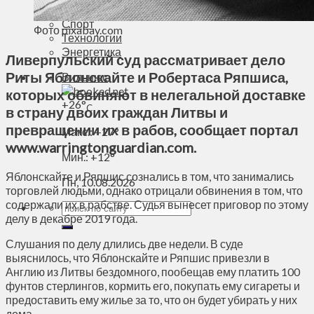
Духовное пространство
Спорт
Фото pixabay.com
Технологии
Энергетика
Ливерпульский суд рассматривает дело
Риты Яблонскайте и Робертаса Ряпшиса,
Вильнюс
которых обвиняют в нелегальной доставке
+
26°
C
в страну двоих граждан Литвы и
превращении их в рабов, сообщает портал
Макс.:
+
27°
www.warringtonguardian.com.
Мин.:
+
12°
Яблонскайте и Ряпшис сознались в том, что занимались
Пн, 10.08.2026
торговлей людьми, однако отрицали обвинения в том, что
содержали их в рабстве. Судья вынесет приговор по этому
делу в декабре 2019 года.
Слушания по делу длились две недели. В суде
выяснилось, что Яблонскайте и Ряпшис привезли в
Англию из Литвы бездомного, пообещав ему платить 100
фунтов стерлингов, кормить его, покупать ему сигареты и
предоставить ему жилье за то, что он будет убирать у них
дома.