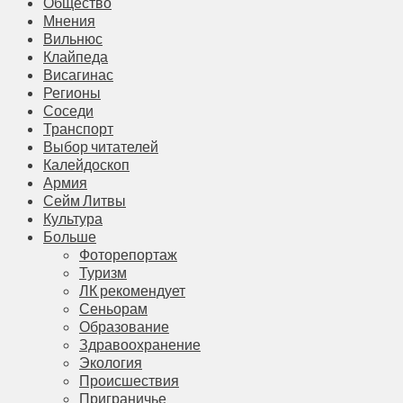
Общество
Мнения
Вильнюс
Клайпеда
Висагинас
Регионы
Соседи
Транспорт
Выбор читателей
Калейдоскоп
Армия
Сейм Литвы
Культура
Больше
Фоторепортаж
Туризм
ЛК рекомендует
Сеньорам
Образование
Здравоохранение
Экология
Происшествия
Приграничье