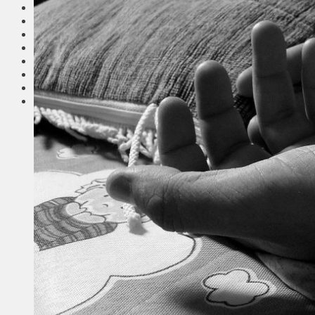
Соседи
Транспорт
Выбор читателей
Калейдоскоп
Армия
Сейм Литвы
Культура
Больше
Фоторепортаж
Туризм
ЛК рекомендует
Сеньорам
Образование
Здравоохранение
Экология
Происшествия
Приграничье
Деньги
Визиты
Выборы
Агроновости
Едим дома
Ищу семью