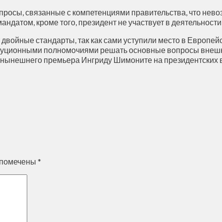
просы, связанные с компетенциями правительства, что нево
датом, кроме того, президент не участвует в деятельности
 двойные стандарты, так как сами уступили место в Европе
итуционными полномочиями решать основные вопросы внешней
л нынешнего премьера Ингриду Шимоните на президентских 
 помечены
*