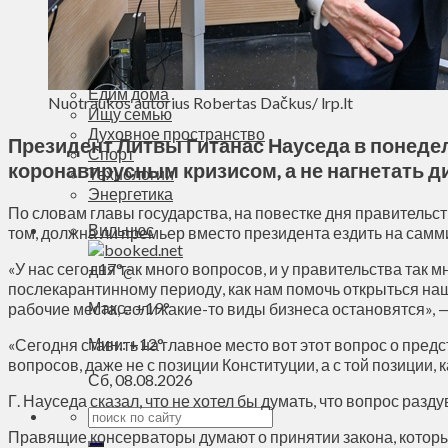
Деньги
Визиты
Выборы
Агроновости
Едим дома
Nuotraukos autorius Robertas Dačkus/ lrp.lt
Ищу семью
Духовное пространство
Президент Литвы Гитанас Науседа в понеде
Спорт
коронавирусным кризисом, а не нагнетать д
Технологии
Энергетика
По словам главы государства, на повестке дня правительс
Вильнюс
том, должна ли премьер вместо президента ездить на сам
«У нас сегодня так много вопросов, и у правительства так
+
17°
C
послекарантинному периоду, как нам помочь открыться на
Макс.:
+
19°
рабочие места, если какие-то виды бизнеса остановятся», 
Мин.:
+
12°
«Сегодня ставить на главное место вот этот вопрос о пре
вопросов, даже не с позиции Конституции, а с той позиции,
Сб, 08.08.2026
Г. Науседа сказал, что не хотел бы думать, что вопрос ра
Правящие консерваторы думают о принятии закона, которы