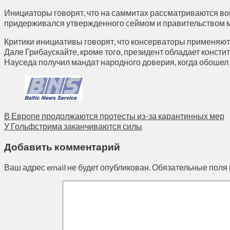
Инициаторы говорят, что на саммитах рассматриваются во
придерживался утвержденного сеймом и правительством ман
Критики инициативы говорят, что консерваторы применяют
Дале Грибаускайте, кроме того, президент обладает конст
Науседа получил мандат народного доверия, когда обоше
В Европе продолжаются протесты из-за карантинных мер
У Гольфстрима заканчиваются силы
Добавить комментарий
Ваш адрес email не будет опубликован.
Обязательные поля