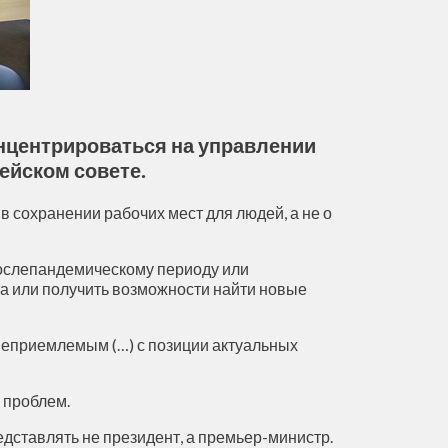
онцентрироваться на управлении
ейском совете.
в сохранении рабочих мест для людей, а не о
о послепандемическому периоду или
та или получить возможности найти новые
 неприемлемым (…) с позиции актуальных
я проблем.
дставлять не президент, а премьер-министр.