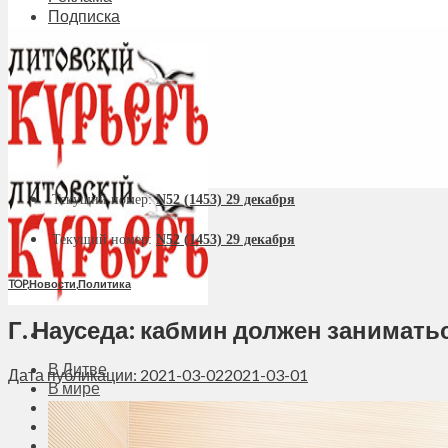
Подписка
Текущий номер:
N52 (1453) 29 декабря
Текущий номер:
N52 (1453) 29 декабря
TOP
,
Новости
,
Политика
Г. Науседа: кабмин должен занимать
В Литве
Дата публикации: 2021-03-02
2021-03-01
В мире
Политика
Экономика
Бизнес