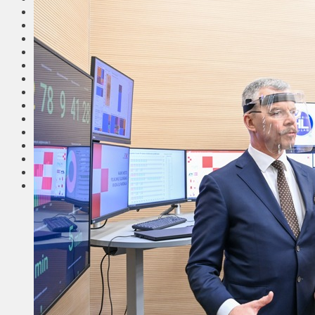
Общество
Мнения
Вильнюс
Клайпеда
Висагинас
Регионы
Соседи
Транспорт
Выбор читателей
Калейдоскоп
Армия
Сейм Литвы
Культура
Больше
Фоторепортаж
Туризм
ЛК рекомендует
Сеньорам
Образование
Здравоохранение
Экология
Происшествия
Приграничье