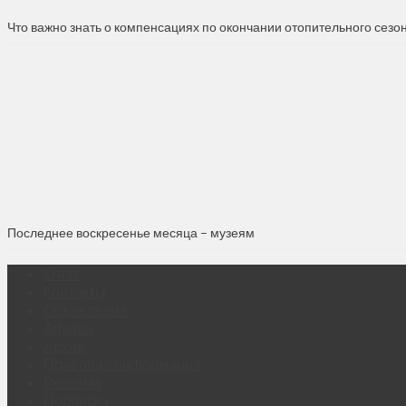
Что важно знать о компенсациях по окончании отопительного сезо
Последнее воскресенье месяца – музеям
О нас
Контакты
Объявления
Афиша
Архив
Правовая информация
Реклама
Подписка