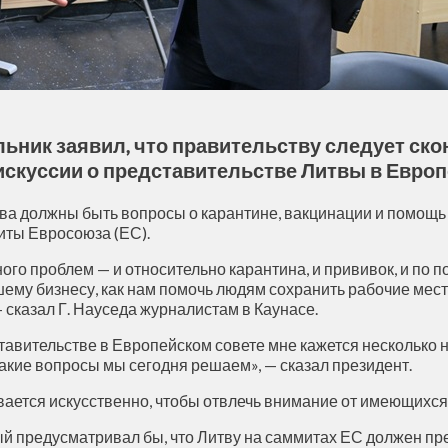
льник заявил, что правительству следует ск
искуссии о представительстве Литвы в Европ
тва должны быть вопросы о карантине, вакцинации и помощь 
миты Евросоюза (ЕС).
 много проблем — и относительно карантина, и прививок, и п
шему бизнесу, как нам помочь людям сохранить рабочие мес
— сказал Г. Науседа журналистам в Каунасе.
дставительстве в Европейском совете мне кажется несколько
 какие вопросы мы сегодня решаем», — сказал президент.
здувается искусственно, чтобы отвлечь внимание от имеющихс
й предусматривал бы, что Литву на саммитах ЕС должен пре