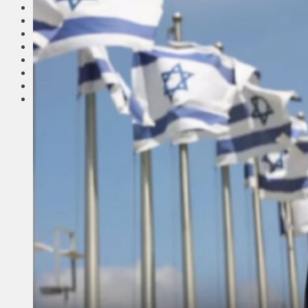
Соседи
Транспорт
Выбор читателей
Калейдоскоп
Армия
Сейм Литвы
Культура
Больше
Фоторепортаж
Туризм
ЛК рекомендует
Сеньорам
Образование
Здравоохранение
Экология
Происшествия
Приграничье
Деньги
Визиты
Выборы
Агроновости
Едим дома
Ищу семью