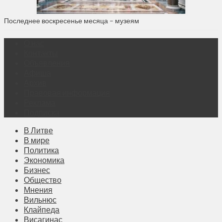
Последнее воскресенье месяца – музеям
О нас
Контакты
Объявления
Афиша
Архив
Правовая информация
Реклама
Подписка
В Литве
В мире
Политика
Экономика
Бизнес
Общество
Мнения
Вильнюс
Клайпеда
Висагинас