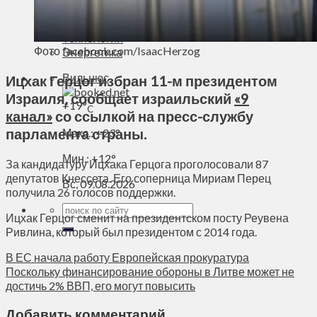
Духовное пространство
Спорт
Технологии
Фото facebook.com/IsaacHerzog
Энергетика
Вильнюс
Ицхак Герцог избран 11-м президентом
Израиля, сообщает израильский
«9
+
19°
C
канал»
со ссылкой на пресс-службу
парламента страны.
Макс.:
+
23°
Мин.:
+
12°
За кандидатуру Ицхака Герцога проголосовали 87
депутатов Кнессета. Его соперница Мириам Перец
Вс, 09.08.2026
получила 26 голосов поддержки.
Ицхак Герцог сменит на президентском посту Реувена
Ривлина, который был президентом с 2014 года.
В ЕС начала работу Европейская прокуратура
Поскольку финансирование обороны в Литве может не
достичь 2% ВВП, его могут повысить
Добавить комментарий