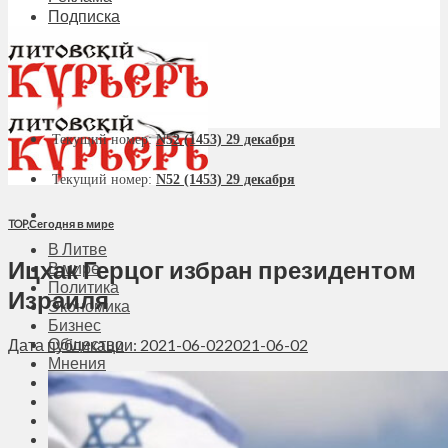
Подписка
Текущий номер:
N52 (1453) 29 декабря
Текущий номер:
N52 (1453) 29 декабря
TOP
,
Сегодня в мире
В Литве
Ицхак Герцог избран президентом
В мире
Политика
Израиля
Экономика
Бизнес
Общество
Дата публикации: 2021-06-02
2021-06-02
Мнения
Вильнюс
Клайпеда
Висагинас
Регионы