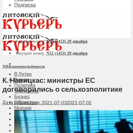
Подписка
Текущий номер:
N52 (1453) 29 декабря
Текущий номер:
N52 (1453) 29 декабря
TOP
,
Агроновости
,
Новости
В Литве
К. Навицкас: министры ЕС
В мире
Политика
договорились о сельхозполитике
Экономика
Бизнес
Общество
Дата публикации: 2021-07-03
2021-07-02
Мнения
Вильнюс
Клайпеда
Висагинас
Регионы