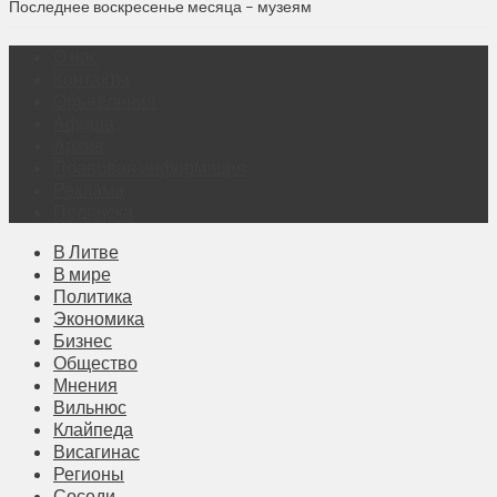
Последнее воскресенье месяца – музеям
О нас
Контакты
Объявления
Афиша
Архив
Правовая информация
Реклама
Подписка
В Литве
В мире
Политика
Экономика
Бизнес
Общество
Мнения
Вильнюс
Клайпеда
Висагинас
Регионы
Соседи