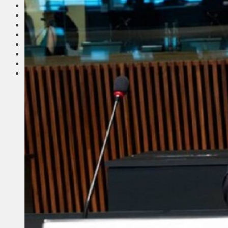
Соседи
Транспорт
Выбор читателей
Калейдоскоп
Армия
Сейм Литвы
Культура
Больше
Фоторепортаж
Туризм
ЛК рекомендует
Сеньорам
Образование
Здравоохранение
Экология
Происшествия
Приграничье
Деньги
Визиты
Выборы
Агроновости
Едим дома
Ищу семью