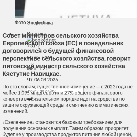
Духовное пространство
Спорт
Технологии
Фото zum.lrv.lt
Энергетика
Вильнюс
Совет министров сельского хозяйства
Европейского союза (ЕС) в понедельник
+
31°
C
договорился о будущей финансовой
перспективе сельского хозяйства, говорит
Макс.:
+
31°
литовский министр сельского хозяйства
Мин.:
+
21°
Кястутис Навицкас.
Чт, 06.08.2026
По его словам, существенное изменение — с 2023 года не
менее 1,095 млрд евро или 27% общего финансового
конверта в обязательном порядке идет на средства по
защите окружающей среды и смягчению климатических
изменений.
«Озеленение» становится базовым требованием для
получения основных выплат. Таким образом, приоритет
будет не у производства продуктов питания любой ценой,