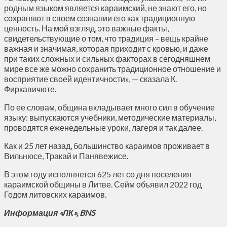
родным языком является караимский, не знают его, но
сохраняют в своем сознании его как традиционную
ценность. На мой взгляд, это важные факты,
свидетельствующие о том, что традиция – вещь крайне
важная и значимая, которая приходит с кровью, и даже
при таких сложных и сильных факторах в сегодняшнем
мире все же можно сохранить традиционное отношение и
восприятие своей идентичности», — сказала К.
Фиркавичюте.
По ее словам, община вкладывает много сил в обучение
языку: выпускаются учебники, методические материалы,
проводятся еженедельные уроки, лагеря и так далее.
Как и 25 лет назад, большинство караимов проживает в
Вильнюсе, Тракай и Панявежисе.
В этом году исполняется 625 лет со дня поселения
караимской общины в Литве. Сейм объявил 2022 год
Годом литовских караимов.
Информация «ЛК», BNS