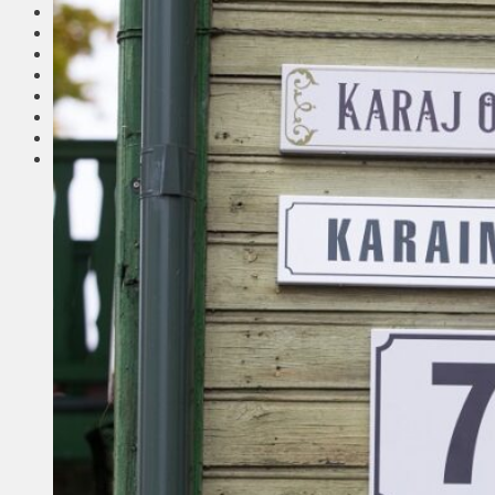
Соседи
Транспорт
Выбор читателей
Калейдоскоп
Армия
Сейм Литвы
Культура
Больше
Фоторепортаж
Туризм
ЛК рекомендует
Сеньорам
Образование
Здравоохранение
Экология
Происшествия
Приграничье
Деньги
Визиты
Выборы
Агроновости
Едим дома
Ищу семью