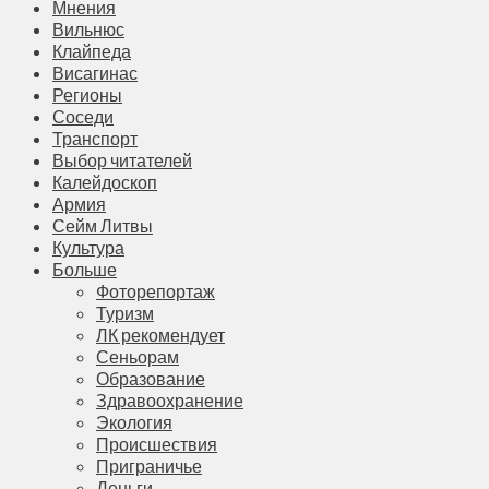
Мнения
Вильнюс
Клайпеда
Висагинас
Регионы
Соседи
Транспорт
Выбор читателей
Калейдоскоп
Армия
Сейм Литвы
Культура
Больше
Фоторепортаж
Туризм
ЛК рекомендует
Сеньорам
Образование
Здравоохранение
Экология
Происшествия
Приграничье
Деньги