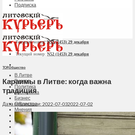
Подписка
Текущий номер:
N52 (1453) 29 декабря
Текущий номер:
N52 (1453) 29 декабря
TOP
,
Общество
В Литве
Караимы в Литве: когда важна
В мире
Политика
традиция
Экономика
Бизнес
Общество
Дата публикации: 2022-07-03
2022-07-02
Мнения
Вильнюс
Клайпеда
Висагинас
Регионы