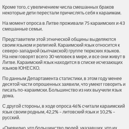
Кроме того, с увеличением числа смешанных браков
некоторые дети перестали причислять себя к караимам.
На момент опроса в Литве проживали 75 караимских и 43
смешанные семьи.
Представители этой этнической общины выделяются
своим языком и религией. Караимский язык относится к
северо-западной (кыпчакской) группе тюркских языков.
На нем говорят всего 30 человек в мире, и все они живут в
Литве. Караимский язык находится в списке исчезающих
языков ЮНЕСКО.
По данным Департамента статистики, в этом году менее
десятой части опрошенных заявили, что умеют говорить и
писать по-караимски. Большинство из них выучили язык
дома.
С другой стороны, в ходе опроса 46% считали караимский
язык своим родным, 42,2% – литовский язык и 10,2% –
русский.
«Очевидно, что большинство людей, указавших, что их