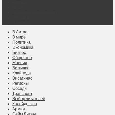
Афиша
Архив
Правовая информация
Реклама
Подписка
В Литве
В мире
Политика
Экономика
Бизнес
Общество
Мнения
Вильнюс
Клайпеда
Висагинас
Регионы
Соседи
Транспорт
Выбор читателей
Калейдоскоп
Армия
Сейм Литвы