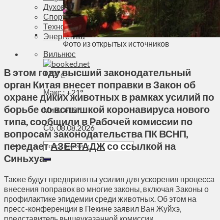
Духовное пространство
Спорт
Технологии
Энергетика
Фото из открытых источников
Вильнюс
В этом году высший законодательный
+
21°
C
орган Китая внесет поправки в Закон об
Макс.:
+
21°
охране диких животных в рамках усилий по
борьбе со вспышкой коронавируса нового
Мин.:
+
12°
типа, сообщили в Рабочей комиссии по
Сб, 08.08.2026
вопросам законодательства ПК ВСНП,
передает
АЗЕРТАДЖ
со ссылкой на
Синьхуа.
Также будут предприняты усилия для ускорения процесса
внесения поправок во многие законы, включая Законы о
профилактике эпидемии среди животных. Об этом на
пресс-конференции в Пекине заявил Ван Жуйхэ,
представитель вышеуказанной комиссии.