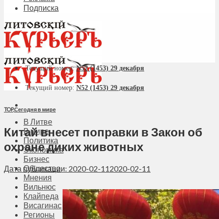
Подписка
Текущий номер:
N52 (1453) 29 декабря
Текущий номер:
N52 (1453) 29 декабря
TOP
,
Сегодня в мире
В Литве
Китай внесет поправки в Закон об
В мире
Политика
охране диких животных
Экономика
Бизнес
Общество
Дата публикации: 2020-02-11
2020-02-11
Мнения
Вильнюс
Клайпеда
Висагинас
Регионы