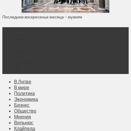
Последнее воскресенье месяца – музеям
О нас
Контакты
Объявления
Афиша
Архив
Правовая информация
Реклама
Подписка
В Литве
В мире
Политика
Экономика
Бизнес
Общество
Мнения
Вильнюс
Клайпеда