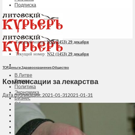
Подписка
Текущий номер:
N52 (1453) 29 декабря
Текущий номер:
N52 (1453) 29 декабря
TOP
,
Деньги
,
Здравоохранение
,
Общество
В Литве
Компенсации за лекарства
В мире
Политика
Экономика
Дата публикации: 2021-01-31
2021-01-31
Бизнес
Общество
Мнения
Вильнюс
Клайпеда
Висагинас
Регионы