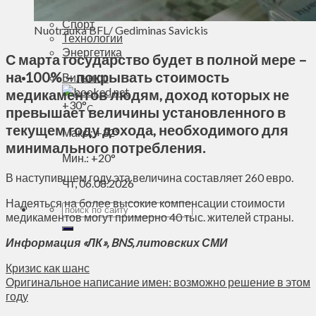
Духовное пространство
Спорт
Nuotrauka BFL/ Gediminas Savickis
Технологии
Энергетика
С марта государство будет в полной мере –
на 100% – покрывать стоимость
Вильнюс
медикаментов людям, доход которых не
+
30°
C
превышает величины установленного в
текущем году дохода, необходимого для
Макс.:
+
32°
минимального потребления.
Мин.:
+
20°
В наступившем году эта величина составляет 260 евро.
Чт, 06.08.2026
Надеяться на более высокие компенсации стоимости
медикаментов могут примерно 40 тыс. жителей страны.
Информация «ЛК», BNS, литовских СМИ
Кризис как шанс
Оригинальное написание имен: возможно решение в этом
году