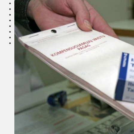
Соседи
Транспорт
Выбор читателей
Калейдоскоп
Армия
Сейм Литвы
Культура
Больше
Фоторепортаж
Туризм
ЛК рекомендует
Сеньорам
Образование
Здравоохранение
Экология
Происшествия
Приграничье
Деньги
Визиты
Выборы
Агроновости
Едим дома
Ищу семью