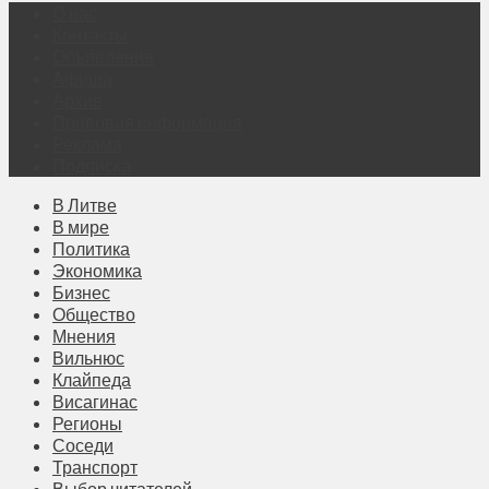
О нас
Контакты
Объявления
Афиша
Архив
Правовая информация
Реклама
Подписка
В Литве
В мире
Политика
Экономика
Бизнес
Общество
Мнения
Вильнюс
Клайпеда
Висагинас
Регионы
Соседи
Транспорт
Выбор читателей