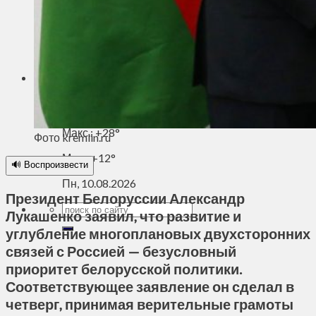
Духовное пространство
Спорт
Технологии
Энергетика
Вильнюс
+
23°
C
Макс.:
+
28°
Фото kremlin.ru
Мин.:
+
12°
🔊 Воспроизвести
Пн, 10.08.2026
Президент Белоруссии Александр
Лукашенко заявил, что развитие и
углубление многоплановых двухсторонних
связей с Россией — безусловный
приоритет белорусской политики.
Соответствующее заявление он сделал в
четверг, принимая верительные грамоты