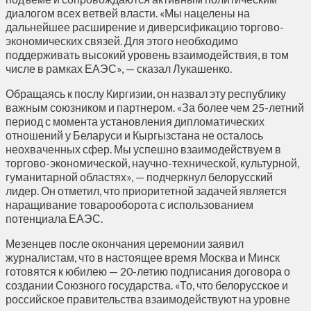
диалогом всех ветвей власти. «Мы нацелены на
дальнейшее расширение и диверсификацию торгово-
экономических связей. Для этого необходимо
поддерживать высокий уровень взаимодействия, в том
числе в рамках ЕАЭС», — сказал Лукашенко.
Обращаясь к послу Киргизии, он назвал эту республику
важным союзником и партнером. «За более чем 25-летний
период с момента установления дипломатических
отношений у Беларуси и Кыргызстана не осталось
неохваченных сфер. Мы успешно взаимодействуем в
торгово-экономической, научно-технической, культурной,
гуманитарной областях», — подчеркнул белорусский
лидер. Он отметил, что приоритетной задачей является
наращивание товарооборота с использованием
потенциала ЕАЭС.
Мезенцев после окончания церемонии заявил
журналистам, что в настоящее время Москва и Минск
готовятся к юбилею — 20-летию подписания договора о
создании Союзного государства. «То, что белорусское и
российское правительства взаимодействуют на уровне