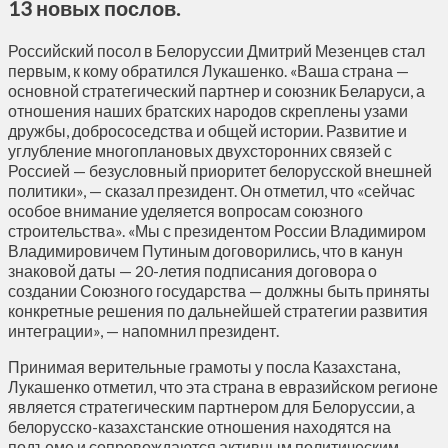
13 новых послов.
Российский посол в Белоруссии Дмитрий Мезенцев стал
первым, к кому обратился Лукашенко. «Ваша страна —
основной стратегический партнер и союзник Беларуси, а
отношения наших братских народов скреплены узами
дружбы, добрососедства и общей истории. Развитие и
углубление многоплановых двухсторонних связей с
Россией — безусловный приоритет белорусской внешней
политики», — сказал президент. Он отметил, что «сейчас
особое внимание уделяется вопросам союзного
строительства». «Мы с президентом России Владимиром
Владимировичем Путиным договорились, что в канун
знаковой даты — 20-летия подписания договора о
создании Союзного государства — должны быть приняты
конкретные решения по дальнейшей стратегии развития
интеграции», — напомнил президент.
Принимая верительные грамоты у посла Казахстана,
Лукашенко отметил, что эта страна в евразийском регионе
является стратегическим партнером для Белоруссии, а
белорусско-казахстанские отношения находятся на
подъеме и сопровождаются активным политическим