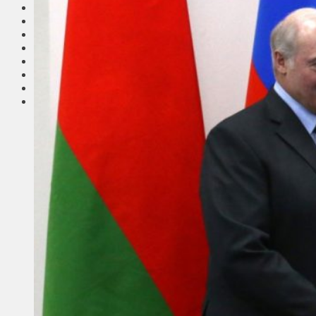
Соседи
Транспорт
Выбор читателей
Калейдоскоп
Армия
Сейм Литвы
Культура
Больше
Фоторепортаж
Туризм
ЛК рекомендует
Сеньорам
Образование
Здравоохранение
Экология
Происшествия
Приграничье
Деньги
Визиты
Выборы
Агроновости
Едим дома
Ищу семью