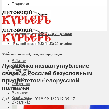
Подписка
Текущий номер:
N52 (1453) 29 декабря
Текущий номер:
N52 (1453) 29 декабря
TOP
,
Выбор читателей
,
Сегодня в мире
,
Соседи
В Литве
Лукашенко назвал углубление
В мире
Политика
связей с Россией безусловным
Экономика
приоритетом белорусской
Бизнес
Общество
политики
Мнения
Вильнюс
Клайпеда
Дата публикации: 2019-09-16
2019-09-17
Висагинас
Регионы