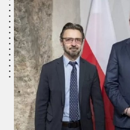
Общество
Мнения
Вильнюс
Клайпеда
Висагинас
Регионы
Соседи
Транспорт
Выбор читателей
Калейдоскоп
Армия
Сейм Литвы
Культура
Больше
Фоторепортаж
Туризм
ЛК рекомендует
Сеньорам
Образование
Здравоохранение
Экология
Происшествия
Приграничье