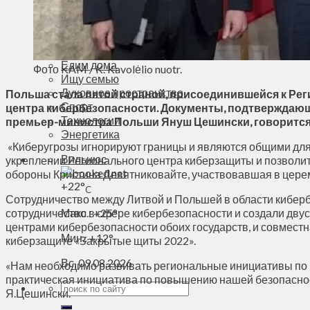
Деньги
Визиты
Выборы
Агроновости
Едим дома
Фото KAM / K. Kavolėlio nuotr.
Ищу семью
Духовное пространство
Польша стала пятой страной, присоединившейся к Ре
Спорт
центра кибербезопасности. Документы, подтверждающ
Технологии
премьер-министра Польши Януш Цешински, говоритс
Энергетика
«Киберугрозы игнорируют границы и являются общими для
Вильнюс
укреплении Регионального центра киберзащиты и позволит
обороны Кристина Девятниковайте, участвовавшая в цере
+
22°
C
Сотрудничество между Литвой и Польшей в области киберб
сотрудничество в сфере кибербезопасности и создали дву
Макс.:
+
25°
центрами кибербезопасности обоих государств, и совместн
Мин.:
+
12°
киберзащите «Закрытые щиты 2022».
Вс, 09.08.2026
«Нам необходимо развивать региональные инициативы по к
практическая инициатива по повышению нашей безопасности
Я.Цешински.