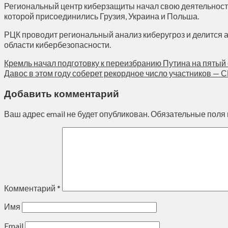
Региональный центр киберзащиты начал свою деятельность
которой присоединились Грузия, Украина и Польша.
РЦК проводит региональный анализ киберугроз и делится а
области кибербезопасности.
Кремль начал подготовку к переизбранию Путина на пятый 
Давос в этом году соберет рекордное число участников — 
Добавить комментарий
Ваш адрес email не будет опубликован.
Обязательные поля
Комментарий
*
Имя
Email