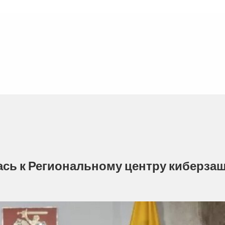
сь к Региональному центру киберза