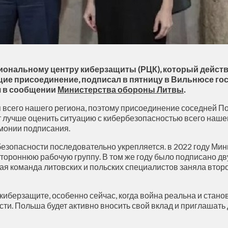
гиональному центру киберзащиты (РЦК), который дейст
ие присоединение, подписал в пятницу в Вильнюсе го
я в сообщении
Министерства обороны Литвы
.
 всего нашего региона, поэтому присоединение соседней П
 лучше оценить ситуацию с кибербезопасностью всего нашег
монии подписания.
езопасности последовательно укрепляется. в 2022 году Ми
стороннюю рабочую группу. В том же году было подписано д
ая команда литовских и польских специалистов заняла второ
иберзащите, особенно сейчас, когда война реальна и стано
. Польша будет активно вносить свой вклад и приглашать д