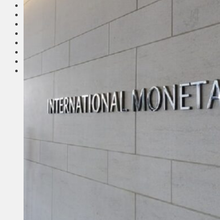
Соседи
Транспорт
Выбор читателей
Калейдоскоп
Армия
Сейм Литвы
Культура
Больше
Фоторепортаж
Туризм
ЛК рекомендует
Сеньорам
Образование
Здравоохранение
Экология
Происшествия
Приграничье
Деньги
Визиты
Выборы
Агроновости
Едим дома
Ищу семью