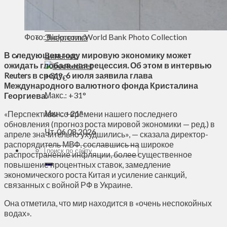
Духовное пространство
Спорт
Технологии
Фото: flickr.com/World Bank Photo Collection
Энергетика
В следующем году мировую экономику может
Вильнюс
ожидать глобальная рецессия. Об этом в интервью
Reuters в среду, 6 июля заявила глава
+
31°
C
Международного валютного фонда Кристалина
Макс.:
+
31°
Георгиева.
Мин.:
+
21°
«Перспективы со времени нашего последнего
обновления (прогноз роста мировой экономики — ред.) в
Чт, 06.08.2026
апреле значительно ухудшились», — сказала директор-
распорядитель МВФ, сославшись на широкое
распространение инфляции, более существенное
повышение процентных ставок, замедление
экономического роста Китая и усиление санкций,
связанных с войной РФ в Украине.
Она отметила, что мир находится в «очень неспокойных
водах».