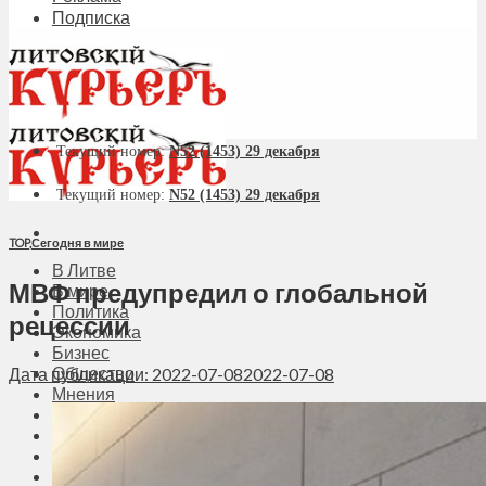
Подписка
Текущий номер:
N52 (1453) 29 декабря
Текущий номер:
N52 (1453) 29 декабря
TOP
,
Сегодня в мире
В Литве
МВФ предупредил о глобальной
В мире
Политика
рецессии
Экономика
Бизнес
Общество
Дата публикации: 2022-07-08
2022-07-08
Мнения
Вильнюс
Клайпеда
Висагинас
Регионы