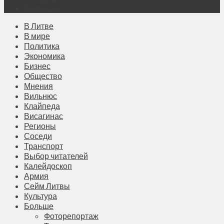
Подписка
В Литве
В мире
Политика
Экономика
Бизнес
Общество
Мнения
Вильнюс
Клайпеда
Висагинас
Регионы
Соседи
Транспорт
Выбор читателей
Калейдоскоп
Армия
Сейм Литвы
Культура
Больше
Фоторепортаж