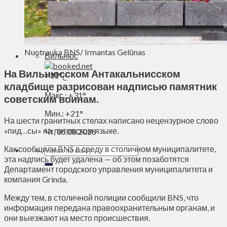
Духовное пространство
Спорт
Технологии
Энергетика
Nuotrauka BNS/ Irmantas Gelūnas
Вильнюс
На Вильнюсском Антакальнисском
+
31°
C
кладбище разрисован надписью памятник
Макс.:
+
31°
советским воинам.
Мин.:
+
21°
На шести гранитных стелах написано нецензурное слово
«пид…сы» на литовском языке.
Чт, 06.08.2026
Как сообщили BNS в среду в столичном муниципалитете,
эта надпись будет удалена — об этом позаботятся
Департамент городского управления муниципалитета и
компания Grinda.
Между тем, в столичной полиции сообщили BNS, что
информация передана правоохранительным органам, и
они выезжают на место происшествия.