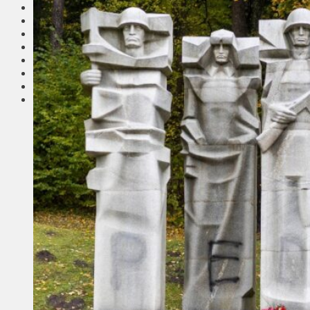
Соседи
Транспорт
Выбор читателей
Калейдоскоп
Армия
Сейм Литвы
Культура
Больше
Фоторепортаж
Туризм
ЛК рекомендует
Сеньорам
Образование
Здравоохранение
Экология
Происшествия
Приграничье
Деньги
Визиты
Выборы
Агроновости
Едим дома
Ищу семью