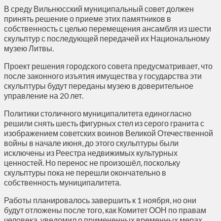
В среду Вильнюсский муниципальный совет должен
принять решение о приеме этих памятников в
собственность с целью перемещения ансамбля из шести
скульптур с последующей передачей их Национальному
музею Литвы.
Проект решения городского совета предусматривает, что
после законного изъятия имущества у государства эти
скульптуры будут переданы музею в доверительное
управление на 20 лет.
Политики столичного муниципалитета единогласно
решили снять шесть фигурных стел из серого гранита с
изображением советских воинов Великой Отечественной
войны в начале июня, до этого скульптуры были
исключены из Реестра недвижимых культурных
ценностей. Но перенос не произошёл, поскольку
скульптуры пока не перешли окончательно в
собственность муниципалитета.
Работы планировалось завершить к 1 ноября, но они
будут отложены после того, как Комитет ООН по правам
человека уведомил о примененных временных мерах