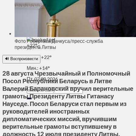
Духовное пространство
Спорт
Технологии
Энергетика
Вильнюс
Фото Робертаса Дачкуса/пресс-служба
+
22°
президента Литвы
C
Макс.:
+
22°
🔊 Воспроизвести
Мин.:
+
14°
28 августа Чрезвычайный и Полномочный
Пт, 07.08.2026
Посол Республики Беларусь в Литве
Валерий Барановский вручил верительные
грамоты Президенту Литвы Гитанасу
Науседе. Посол Беларуси стал первым из
руководителей иностранных
дипломатических миссий, вручившим
верительные грамоты вступившему в
должность 12 июля президенту Литвы.