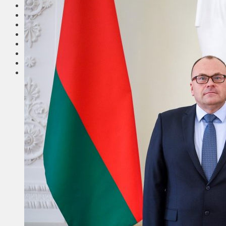
Соседи
Транспорт
Выбор читателей
Калейдоскоп
Армия
Сейм Литвы
Культура
Больше
Фоторепортаж
Туризм
ЛК рекомендует
Сеньорам
Образование
Здравоохранение
Экология
Происшествия
Приграничье
Деньги
Визиты
Выборы
Агроновости
Едим дома
Ищу семью