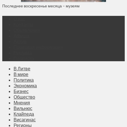
Последнее воскресенье месяца – музеям
О нас
Контакты
Объявления
Афиша
Архив
Правовая информация
Реклама
Подписка
В Литве
В мире
Политика
Экономика
Бизнес
Общество
Мнения
Вильнюс
Клайпеда
Висагинас
Регионы