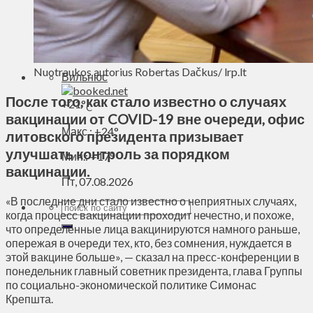
Духовное пространство
Спорт
Технологии
Энергетика
Nuotraukos autorius Robertas Dačkus/ lrp.lt
Вильнюс
После того, как стало известно о случаях
+
21°
C
вакцинации от COVID-19 вне очереди, офис
Макс.:
+
24°
литовского президента призывает
улучшать контроль за порядком
Мин.:
+
17°
вакцинации.
Пт, 07.08.2026
«В последние дни стало известно о неприятных случаях,
когда процесс вакцинации проходит нечестно, и похоже,
что определенные лица вакцинируются намного раньше,
опережая в очереди тех, кто, без сомнения, нуждается в
этой вакцине больше», — сказал на пресс-конференции в
понедельник главный советник президента, глава Группы
по социально-экономической политике Симонас
Крепшта.