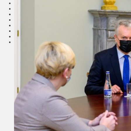
Соседи
Транспорт
Выбор читателей
Калейдоскоп
Армия
Сейм Литвы
Культура
Больше
Фоторепортаж
Туризм
ЛК рекомендует
Сеньорам
Образование
Здравоохранение
Экология
Происшествия
Приграничье
Деньги
Визиты
Выборы
Агроновости
Едим дома
Ищу семью