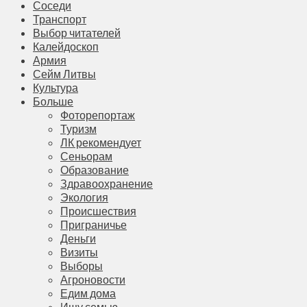
Соседи
Транспорт
Выбор читателей
Калейдоскоп
Армия
Сейм Литвы
Культура
Больше
Фоторепортаж
Туризм
ЛК рекомендует
Сеньорам
Образование
Здравоохранение
Экология
Происшествия
Приграничье
Деньги
Визиты
Выборы
Агроновости
Едим дома
Ищу семью