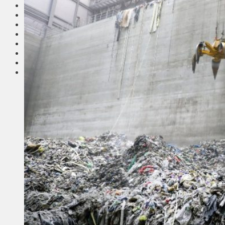
Соседи
Транспорт
Выбор читателей
Калейдоскоп
Армия
Сейм Литвы
Культура
Больше
Фоторепортаж
Туризм
ЛК рекомендует
Сеньорам
Образование
Здравоохранение
Экология
Происшествия
Приграничье
Деньги
Визиты
Выборы
Агроновости
Едим дома
Ищу семью