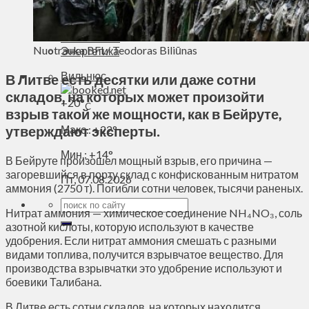
Духовное пространство
Спорт
Технологии
Nuotrauka BFL/ Teodoras Biliūnas
Энергетика
Вильнюс
В Литве есть десятки или даже сотни
складов, на которых может произойти
+
20°
C
взрыв такой же мощности, как в Бейруте,
утверждают эксперты.
Макс.:
+
22°
Мин.:
+
14°
В Бейруте произошел мощный взрыв, его причина —
загоревшийся в порту склад с конфискованным нитратом
Пт, 07.08.2026
аммония (2750 т). Погибли сотни человек, тысячи раненых.
Нитрат аммония — химическое соединение NH₄NO₃, соль
азотной кислоты, которую используют в качестве
удобрения. Если нитрат аммония смешать с разными
видами топлива, получится взрывчатое вещество. Для
производства взрывчатки это удобрение используют и
боевики Талибана.
В Литве есть сотни складов, на которых находится