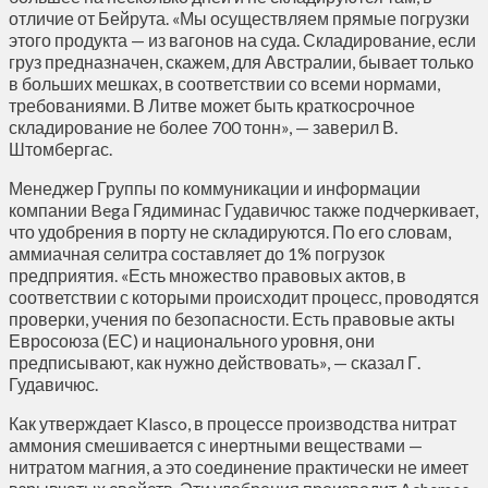
отличие от Бейрута. «Мы осуществляем прямые погрузки
этого продукта — из вагонов на суда. Складирование, если
груз предназначен, скажем, для Австралии, бывает только
в больших мешках, в соответствии со всеми нормами,
требованиями. В Литве может быть краткосрочное
складирование не более 700 тонн», — заверил В.
Штомбергас.
Менеджер Группы по коммуникации и информации
компании Bega Гядиминас Гудавичюс также подчеркивает,
что удобрения в порту не складируются. По его словам,
аммиачная селитра составляет до 1% погрузок
предприятия. «Есть множество правовых актов, в
соответствии с которыми происходит процесс, проводятся
проверки, учения по безопасности. Есть правовые акты
Евросоюза (ЕС) и национального уровня, они
предписывают, как нужно действовать», — сказал Г.
Гудавичюс.
Как утверждает Klasco, в процессе производства нитрат
аммония смешивается с инертными веществами —
нитратом магния, а это соединение практически не имеет