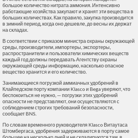
большое количество нитрата аммония. Интенсивно
работающие хозяйства закупают и хранят эти вещества в
больших количествах. Как правило, закупка производится
в зимний период, когда оно дешевле, до весны их держат
на складах.
В соответствии с приказом министра охраны окружающей
среды, производители, импортеры, экспортеры,
распространители и пользователи химических веществ
каждый год должны передавать Агентству охраны
окружающей среды информацию, насколько опасное
вещество хранится и его количество.
Занимающиеся погрузкой аммиачных удобрений в
Клайпедском порту компании Klasco и Bega уверяют, что
беспокоиться не нужно, — погрузки этих удобрений
опасности не представляют, они осуществляются с
соблюдением строгих требований безопасности,
сообщает BNS.
По словам временного руководителя Klasco Витаутаса
Штомбергаса, удобрения задерживаются в порту самое
большее на несколько дней и не складируются там, в