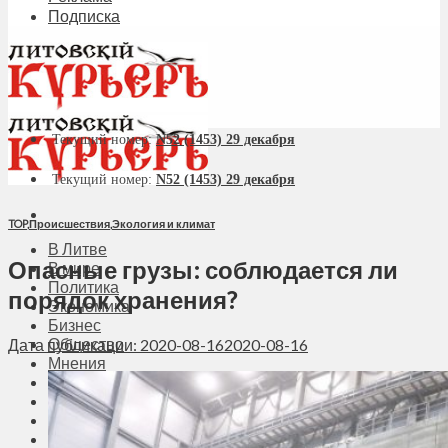
Подписка
Текущий номер:
N52 (1453) 29 декабря
Текущий номер:
N52 (1453) 29 декабря
TOP
,
Происшествия
,
Экология и климат
В Литве
Опасные грузы: соблюдается ли
В мире
Политика
порядок хранения?
Экономика
Бизнес
Общество
Дата публикации: 2020-08-16
2020-08-16
Мнения
Вильнюс
Клайпеда
Висагинас
Регионы