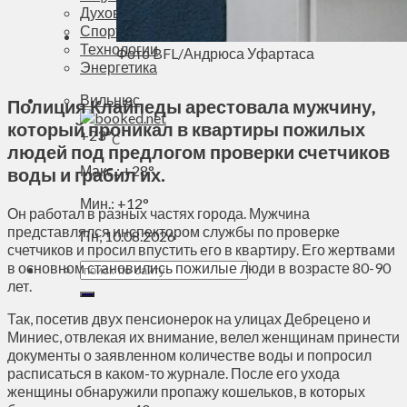
Духовное пространство
Спорт
Технологии
Фото BFL/Андрюса Уфартаса
Энергетика
Вильнюс
Полиция Клайпеды арестовала мужчину,
который проникал в квартиры пожилых
+
23°
C
людей под предлогом проверки счетчиков
Макс.:
+
28°
воды и грабил их.
Мин.:
+
12°
Он работал в разных частях города. Мужчина
представлялся инспектором службы по проверке
Пн, 10.08.2026
счетчиков и просил впустить его в квартиру. Его жертвами
в основном становились пожилые люди в возрасте 80-90
лет.
Так, посетив двух пенсионерок на улицах Дебрецено и
Миниес, отвлекая их внимание, велел женщинам принести
документы о заявленном количестве воды и попросил
расписаться в каком-то журнале. После его ухода
женщины обнаружили пропажу кошельков, в которых