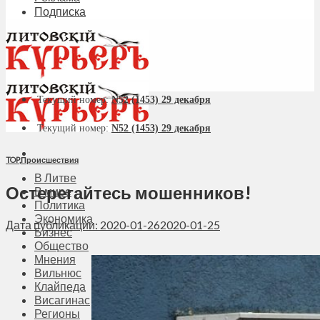
Подписка
Текущий номер:
N52 (1453) 29 декабря
Текущий номер:
N52 (1453) 29 декабря
TOP
,
Происшествия
В Литве
Остерегайтесь мошенников!
В мире
Политика
Экономика
Дата публикации: 2020-01-26
2020-01-25
Бизнес
Общество
Мнения
Вильнюс
Клайпеда
Висагинас
Регионы