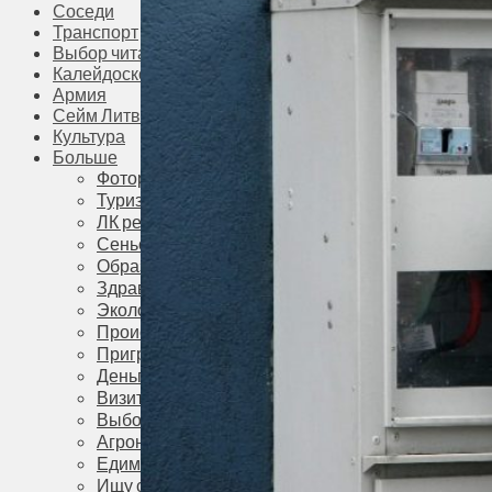
Соседи
Транспорт
Выбор читателей
Калейдоскоп
Армия
Сейм Литвы
Культура
Больше
Фоторепортаж
Туризм
ЛК рекомендует
Сеньорам
Образование
Здравоохранение
Экология
Происшествия
Приграничье
Деньги
Визиты
Выборы
Агроновости
Едим дома
Ищу семью