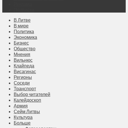
Реклама
Подписка
В Литве
В мире
Политика
Экономика
Бизнес
Общество
Мнения
Вильнюс
Клайпеда
Висагинас
Регионы
Соседи
Транспорт
Выбор читателей
Калейдоскоп
Армия
Сейм Литвы
Культура
Больше