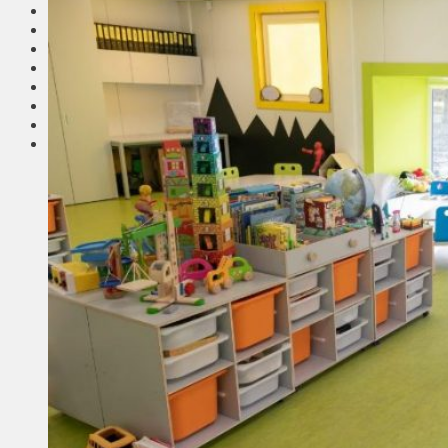
Соседи
Транспорт
Выбор читателей
Калейдоскоп
Армия
Сейм Литвы
Культура
Больше
Фоторепортаж
Туризм
ЛК рекомендует
Сеньорам
Образование
Здравоохранение
Экология
Происшествия
Приграничье
Деньги
Визиты
Выборы
Агроновости
Едим дома
Ищу семью