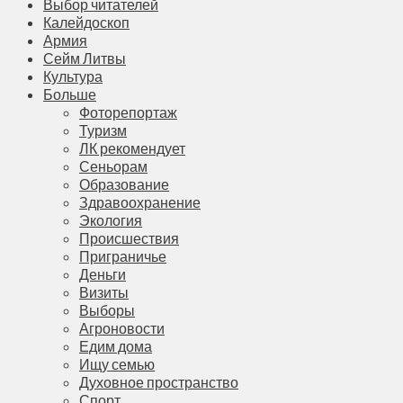
Выбор читателей
Калейдоскоп
Армия
Сейм Литвы
Культура
Больше
Фоторепортаж
Туризм
ЛК рекомендует
Сеньорам
Образование
Здравоохранение
Экология
Происшествия
Приграничье
Деньги
Визиты
Выборы
Агроновости
Едим дома
Ищу семью
Духовное пространство
Спорт