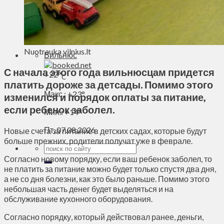
Духовное пространство
Спорт
Технологии
Энергетика
Nuotrauka vilnius.lt
Вильнюс
С начала этого года вильнюсцам придется
+
22°
C
платить дороже за детсады. Помимо этого
Макс.:
+
23°
изменился и порядок оплаты за питание,
если ребенок заболел.
Мин.:
+
14°
Пт, 07.08.2026
Новые счета за питание в детских садах, которые будут
больше прежних, родители получат уже в феврале.
Согласно новому порядку, если ваш ребенок заболел, то
не платить за питание можно будет только спустя два дня,
а не со дня болезни, как это было раньше. Помимо этого
небольшая часть денег будет выделяться и на
обслуживание кухонного оборудования.
Согласно порядку, который действовал ранее, деньги,