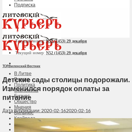
Подписка
Текущий номер:
N52 (1453) 29 декабря
Текущий номер:
N52 (1453) 29 декабря
TOP
,
Виленский Вестник
В Литве
Детские сады столицы подорожали.
В мире
Политика
Изменился порядок оплаты за
Экономика
питание
Бизнес
Общество
Мнения
Дата публикации: 2020-02-16
2020-02-16
Вильнюс
Клайпеда
Висагинас
Регионы