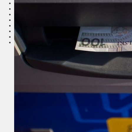
Соседи
Транспорт
Выбор читателей
Калейдоскоп
Армия
Сейм Литвы
Культура
Больше
Фоторепортаж
Туризм
ЛК рекомендует
Сеньорам
Образование
Здравоохранение
Экология
Происшествия
Приграничье
Деньги
Визиты
Выборы
Агроновости
Едим дома
Ищу семью