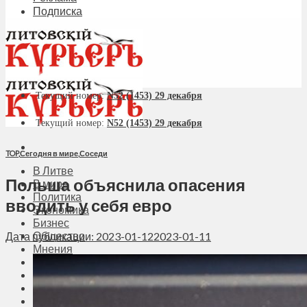
Подписка
Текущий номер:
N52 (1453) 29 декабря
Текущий номер:
N52 (1453) 29 декабря
TOP
,
Сегодня в мире
,
Соседи
В Литве
Польша объяснила опасения
В мире
Политика
вводить у себя евро
Экономика
Бизнес
Общество
Дата публикации: 2023-01-12
2023-01-11
Мнения
Вильнюс
Клайпеда
Висагинас
Регионы