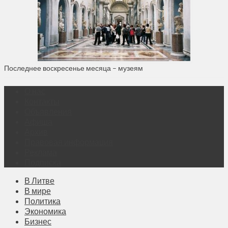
Последнее воскресенье месяца – музеям
О нас
Контакты
Объявления
Афиша
Архив
Правовая информация
Реклама
Подписка
В Литве
В мире
Политика
Экономика
Бизнес