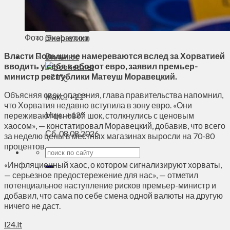
Духовное пространство
Спорт
Технологии
Фото pixabay.com
Энергетика
Власти Польши не намереваются вслед за Хорватией
Вильнюс
вводить у себя в оборот евро, заявил премьер-
министр республики Матеуш Моравецкий.
+
21°
C
Объясняя свои опасения, глава правительства напомнил,
Макс.:
+
21°
что Хорватия недавно вступила в зону евро. «Они
Мин.:
+
12°
переживают ценовой шок, столкнулись с ценовым
хаосом», — констатировал Моравецкий, добавив, что всего
Сб, 08.08.2026
за неделю цены в местных магазинах выросли на 70-80
процентов.
«Инфляционный хаос, о котором сигнализируют хорваты,
— серьезное предостережение для нас», — отметил
потенциальное наступление рисков премьер-министр и
добавил, что сама по себе смена одной валюты на другую
ничего не даст.
l24.lt