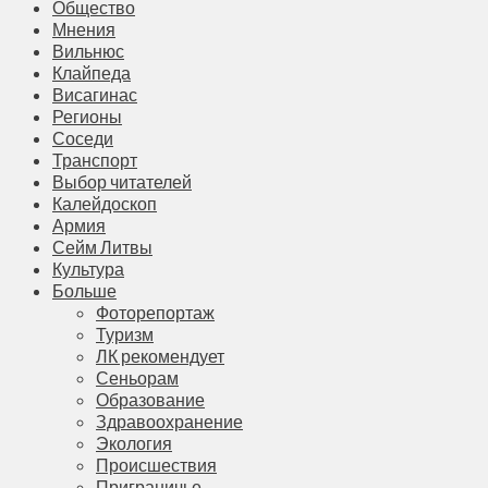
Общество
Мнения
Вильнюс
Клайпеда
Висагинас
Регионы
Соседи
Транспорт
Выбор читателей
Калейдоскоп
Армия
Сейм Литвы
Культура
Больше
Фоторепортаж
Туризм
ЛК рекомендует
Сеньорам
Образование
Здравоохранение
Экология
Происшествия
Приграничье