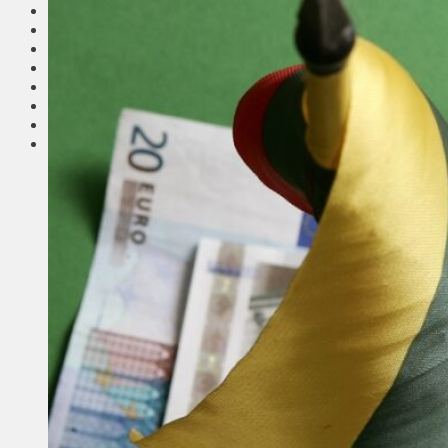
Соседи
Транспорт
Выбор читателей
Калейдоскоп
Армия
Сейм Литвы
Культура
Больше
Фоторепортаж
Туризм
ЛК рекомендует
Сеньорам
Образование
Здравоохранение
Экология
Происшествия
Приграничье
Деньги
Визиты
Выборы
Агроновости
Едим дома
Ищу семью