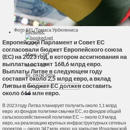
Духовное пространство
Спорт
Технологии
Энергетика
Фото BFL/Томаса Урбялениса
Вильнюс
Европейский Парламент и Совет ЕС
+
23°
C
согласовали бюджет Европейского союза
Макс.:
+
24°
(ЕС) на 2023 год, в котором ассигнования на
выплаты оставят 168,6 млрд евро.
Мин.:
+
12°
Выплаты Литве в следующем году
Вс, 09.08.2026
составят около 2,5 млрд евро, а вклад
Литвы в бюджет ЕС должен составить
около 666 млн евро.
В 2023 году Литва планирует получить около 1,1 млрд
евро из фондов политики смычки ЕС, из фондов общей
сельскохозяйственной политики ЕС — около 0,9 млрд
евро, на реализацию крупных инфраструктурных сетевых
проектов — около 347 млн. евро, на закрытие Игналинской