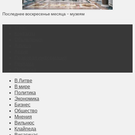
Последнее воскресенье месяца – музеям
О нас
Контакты
Объявления
Афиша
Архив
Правовая информация
Реклама
Подписка
В Литве
В мире
Политика
Экономика
Бизнес
Общество
Мнения
Вильнюс
Клайпеда
Висагинас