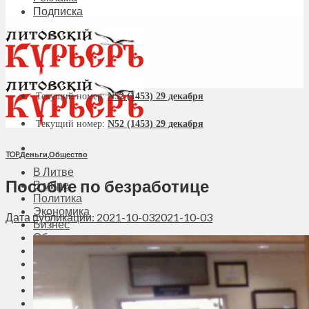
Подписка
Текущий номер:
N52 (1453) 29 декабря
Текущий номер:
N52 (1453) 29 декабря
TOP
,
Деньги
,
Общество
В Литве
Пособие по безработице
В мире
Политика
Экономика
Дата публикации: 2021-10-03
2021-10-03
Бизнес
Общество
Мнения
Вильнюс
Клайпеда
Висагинас
Регионы