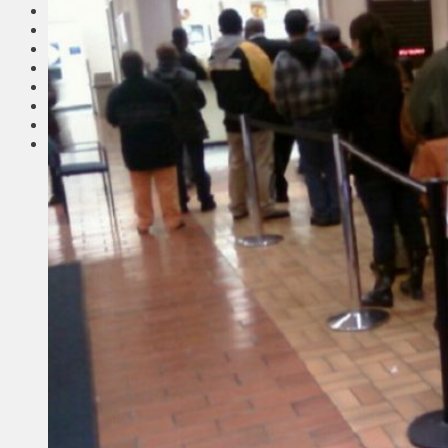
Соседи
Транспорт
Выбор читателей
Калейдоскоп
Армия
Сейм Литвы
Культура
Больше
Фоторепортаж
Туризм
ЛК рекомендует
Сеньорам
Образование
Здравоохранение
Экология
Происшествия
Приграничье
Деньги
Визиты
Выборы
Агроновости
Едим дома
Ищу семью