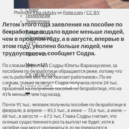
Духовное пространство
Спорт
Photo by
irina slutsky
on
Foter.com
/
CC BY
Технологии
Энергетика
Летом этого года заявления на пособие по
безработице подало вдвое меньше людей,
Вильнюс
чем в прошлом году, а в августе, впервые в
+
21°
C
этом году, уволено больше людей, чем
трудоустроено, сообщает Содра.
Макс.:
+
21°
Мин.:
+
12°
По словам директора Содры Юлиты Варанаускене, за
пособием по безработице обращаются реже, потому что
Сб, 08.08.2026
«есть рабочие места, не хватает работников». По ее
словам, только за август Содра получила почти 24 тыс.
прошений на получение пособий по безработице, что на
41% меньше, чем год назад.
Почти 91 тыс. человек получила пособие по безработице в
феврале, в апреле — 85,5 тыс., в июне — 72,6 тыс., в июле —
68 тыс., в августе — 67,5 тыс. Глава Содры считает, что
осенью существенного роста выплат не будет, хотя в
октябре они могут увеличиться, если прекратятся