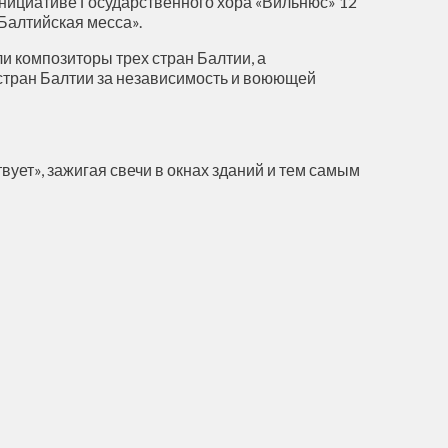
 инициативе Государственного хора «Вильнюс» 12
Балтийская месса».
ли композиторы трех стран Балтии, а
стран Балтии за независимость и воюющей
вует», зажигая свечи в окнах зданий и тем самым