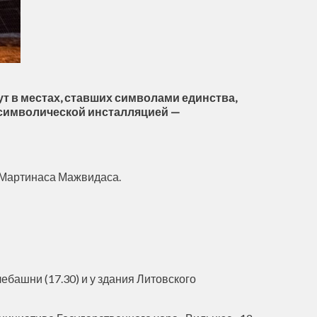
т в местах, ставших символами единства,
т символической инсталляцией —
е Мартинаса Мажвидаса.
башни (17.30) и у здания Литовского