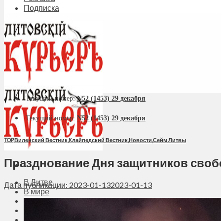
Подписка
Текущий номер:
N52 (1453) 29 декабря
Текущий номер:
N52 (1453) 29 декабря
TOP
,
Виленский Вестник
,
Клайпедский Вестник
,
Новости
,
Сейм Литвы
Празднование Дня защитников сво
В Литве
Дата публикации: 2023-01-13
2023-01-13
В мире
Политика
Экономика
Бизнес