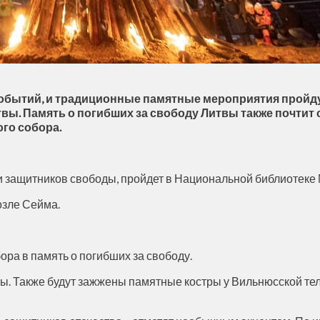
обытий, и традиционные памятные мероприятия пройду
Литвы. Память о погибших за свободу Литвы также почти
ого собора.
яти защитников свободы, пройдет в Национальной библиотек
озле Сейма.
ора в память о погибших за свободу.
. Также будут зажжены памятные костры у Вильнюсской теле