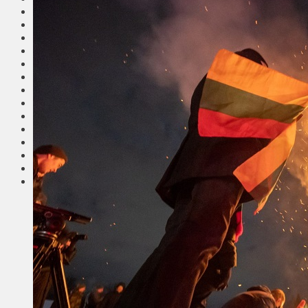
Общество
Мнения
Вильнюс
Клайпеда
Висагинас
Регионы
Соседи
Транспорт
Выбор читателей
Калейдоскоп
Армия
Сейм Литвы
Культура
Больше
Фоторепортаж
Туризм
ЛК рекомендует
Сеньорам
Образование
Здравоохранение
Экология
Происшествия
Приграничье