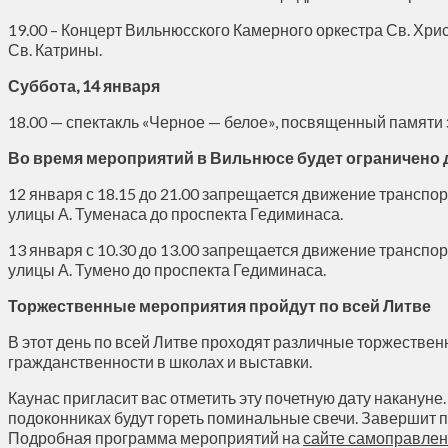
19.00 – Концерт Вильнюсского Камерного оркестра Св. Хрис
Св. Катрины.
Суббота, 14 января
18.00 — спектакль «Черное — белое», посвященный памяти
Во время мероприятий в Вильнюсе будет ограничено 
12 января с 18.15 до 21.00 запрещается движение транспор
улицы А. Туменаса до проспекта Гедиминаса.
13 января с 10.30 до 13.00 запрещается движение транспор
улицы А. Тумено до проспекта Гедиминаса.
Торжественные мероприятия пройдут по всей Литве
В этот день по всей Литве проходят различные торжестве
гражданственности в школах и выставки.
Каунас пригласит вас отметить эту почетную дату накануне
подоконниках будут гореть поминальные свечи. Завершит 
Подробная программа мероприятий на
сайте самоправле