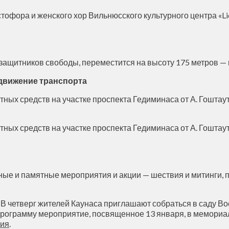
тофора и женского хор Вильнюсского культурного центра «Li
 защитников свободы, переместится на высоту 175 метров —
движение транспорта
тных средств на участке проспекта Гедиминаса от А. Гоштау
тных средств на участке проспекта Гедиминаса от А. Гоштау
нные и памятные мероприятия и акции — шествия и митинги,
. В четверг жителей Каунаса приглашают собраться в саду Во
программу мероприятие, посвященное 13 января, в мемориал
ния
.