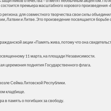
ень защитников отечества – отметят необычным акцентом. По
 состоится премьера масштабного хорового произведения «
го региона: для совместного творчества свои силы объедини
и, Латвии и Литве. Это произведение посвящается борьбе 
ражданской акции «Память жива, потому что она свидетельст
 посвященному 11 марта, на площади Независимости.
ная церемония поднятия Государственного флага.
 возле Сейма Литовской Республики.
ком кладбище.
ра в память о погибших за свободу.