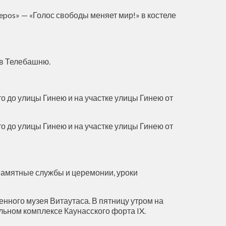
epos» — «Голос свободы меняет мир!» в костеле
 в Телебашню.
то до улицы Гинею и на участке улицы Гинею от
то до улицы Гинею и на участке улицы Гинею от
 памятные службы и церемонии, уроки
енного музея Витаутаса. В пятницу утром на
ьном комплексе Каунасского форта IX.