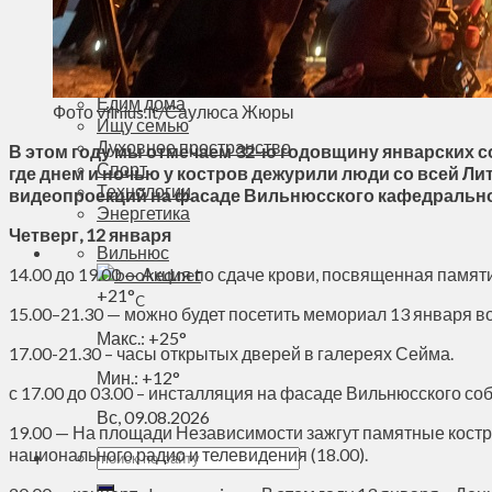
Деньги
Визиты
Выборы
Агроновости
Едим дома
Фото vilnius.lt/Саулюса Жюры
Ищу семью
Духовное пространство
В этом году мы отмечаем 32-ю годовщину январских с
Спорт
где днем ​​и ночью у костров дежурили люди со всей 
Технологии
видеопроекций на фасаде Вильнюсского кафедральн
Энергетика
Четверг, 12 января
Вильнюс
14.00 до 19.00 — Акция по сдаче крови, посвященная пам
+
21°
C
15.00–21.30 — можно будет посетить мемориал 13 января в
Макс.:
+
25°
17.00-21.30 – часы открытых дверей в галереях Сейма.
Мин.:
+
12°
с 17.00 до 03.00 – инсталляция на фасаде Вильнюсского соб
Вс, 09.08.2026
19.00 — На площади Независимости зажгут памятные костры
национального радио и телевидения (18.00).