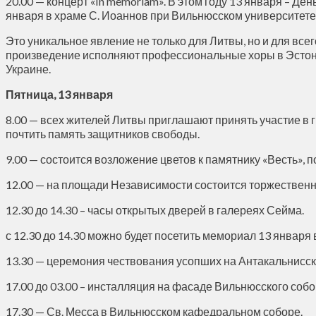
20.00 — концерт «In memoriam». В этом году 13 января – Д
января в храме С. Иоаннов при Вильнюсском университете
Это уникальное явление не только для Литвы, но и для все
произведение исполняют профессиональные хоры в Эстони
Украине.
Пятница, 13 января
8.00 — всех жителей Литвы приглашают принять участие в г
почтить память защитников свободы.
9.00 — состоится возложение цветов к памятнику «Весть»,
12.00 — на площади Независимости состоится торжествен
12.30 до 14.30 – часы открытых дверей в галереях Сейма.
с 12.30 до 14.30 можно будет посетить мемориал 13 января
13.30 — церемония чествования усопших на Антакальнисс
17.00 до 03.00 – инсталляция на фасаде Вильнюсского собо
17.30 — Св. Месса в Вильнюсском кафедральном соборе.