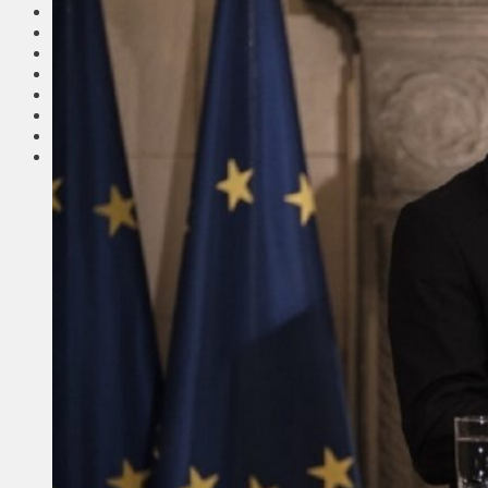
Соседи
Транспорт
Выбор читателей
Калейдоскоп
Армия
Сейм Литвы
Культура
Больше
Фоторепортаж
Туризм
ЛК рекомендует
Сеньорам
Образование
Здравоохранение
Экология
Происшествия
Приграничье
Деньги
Визиты
Выборы
Агроновости
Едим дома
Ищу семью