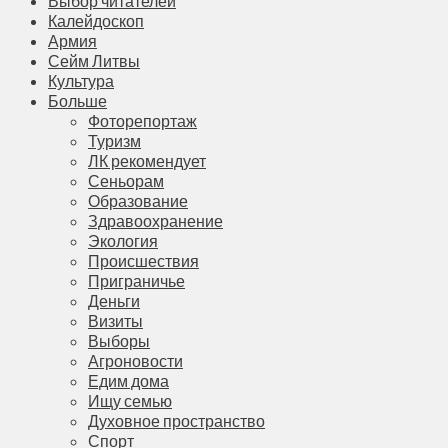
Выбор читателей
Калейдоскоп
Армия
Сейм Литвы
Культура
Больше
Фоторепортаж
Туризм
ЛК рекомендует
Сеньорам
Образование
Здравоохранение
Экология
Происшествия
Приграничье
Деньги
Визиты
Выборы
Агроновости
Едим дома
Ищу семью
Духовное пространство
Спорт