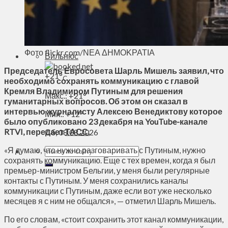
Духовное пространство
Спорт
Технологии
Энергетика
Фото flickr.com/ΝΕΑ ΔΗΜΟΚΡΑΤΙΑ
Вильнюс
Председатель Евросовета Шарль Мишель заявил, что
+
21°
C
необходимо сохранять коммуникацию с главой
Кремля Владимиром Путиным для решения
Макс.:
+
21°
гуманитарных вопросов. Об этом он сказал в
интервью журналисту Алексею Венедиктову которое
Мин.:
+
12°
было опубликовано 23 декабря на YouTube-канале
RTVI, передает
ТАСС.
Сб, 08.08.2026
«Я думаю, что нужно разговаривать с Путиным, нужно
сохранять коммуникацию. Еще с тех времен, когда я был
премьер-министром Бельгии, у меня были регулярные
контакты с Путиным. У меня сохранились каналы
коммуникации с Путиным, даже если вот уже несколько
месяцев я с ним не общался», — отметил Шарль Мишель.
По его словам, «стоит сохранить этот канал коммуникации,