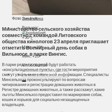
Духовное пространство
Спорт
Технологии
Фото zum.lrv.lt
Энергетика
Вильнюс
Министерство сельского хозяйства
совместно с командой Литовского
+
30°
C
общества кинологов 23 апреля приглашает
отметить Всемирный день собак в
Макс.:
+
32°
Вильнюсе, в парке Вингис.
Мин.:
+
20°
В парке рядом со сценой будут работать
Чт, 06.08.2026
«консультационные пункты», где гости мероприятия
смогут узнать много полезной информации. Специалисты
Минсельхоза проконсультируют по вопросам
чипирования и регистрации домашних животных в
Регистре домашних животных, а также расскажут, какие
льготы Минсельхоз предоставил по маркировке собак,
кошек и хорьков для социально незащищенных
владельцев.