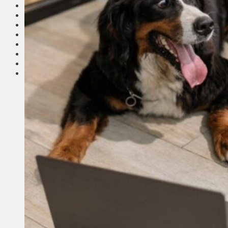
Соседи
Транспорт
Выбор читателей
Калейдоскоп
Армия
Сейм Литвы
Культура
Больше
Фоторепортаж
Туризм
ЛК рекомендует
Сеньорам
Образование
Здравоохранение
Экология
Происшествия
Приграничье
Деньги
Визиты
Выборы
Агроновости
Едим дома
Ищу семью