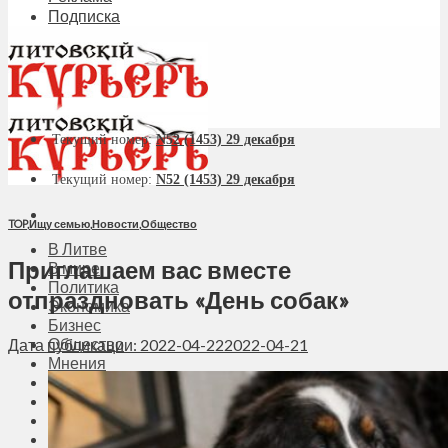
Подписка
Текущий номер:
N52 (1453) 29 декабря
Текущий номер:
N52 (1453) 29 декабря
TOP
,
Ищу семью
,
Новости
,
Общество
В Литве
Приглашаем вас вместе
В мире
Политика
отпраздновать «День собак»
Экономика
Бизнес
Общество
Дата публикации: 2022-04-22
2022-04-21
Мнения
Вильнюс
Клайпеда
Висагинас
Регионы