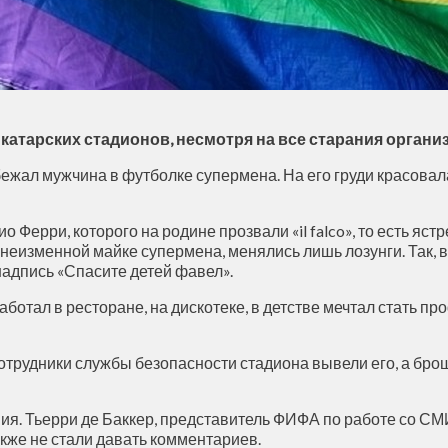
 катарских стадионов, несмотря на все старания орган
ежал мужчина в футболке супермена. На его груди красовала
Ферри, которого на родине прозвали «il falco», то есть яст
неизменной майке супермена, менялись лишь лозунги. Так, 
адпись «Спасите детей фавел».
ботал в ресторане, на дискотеке, в детстве мечтал стать 
 сотрудники службы безопасности стадиона вывели его, а б
я. Тьерри де Баккер, представитель ФИФА по работе со СМИ,
акже не стали давать комментариев.