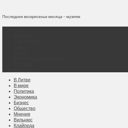
Последнее воскресенье месяца – музеям
О нас
Контакты
Объявления
Афиша
Архив
Правовая информация
Реклама
Подписка
В Литве
В мире
Политика
Экономика
Бизнес
Общество
Мнения
Вильнюс
Клайпеда