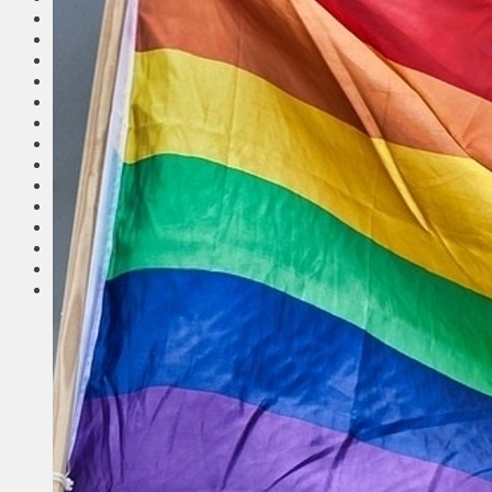
Общество
Мнения
Вильнюс
Клайпеда
Висагинас
Регионы
Соседи
Транспорт
Выбор читателей
Калейдоскоп
Армия
Сейм Литвы
Культура
Больше
Фоторепортаж
Туризм
ЛК рекомендует
Сеньорам
Образование
Здравоохранение
Экология
Происшествия
Приграничье