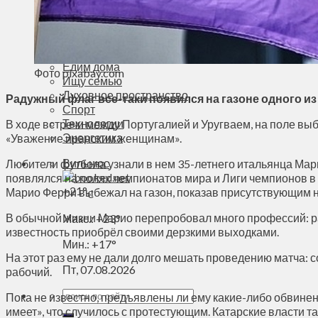
Деньги
Визиты
Выборы
Агроновости
Едим дома
Фото pixabay.com
Ищу семью
Духовное пространство
Радужный флаг все-таки появился на газоне одного из
Спорт
Технологии
В ходе встречи между Португалией и Уругваем, на поле выб
Энергетика
«Уважение иранским женщинам».
Вильнюс
Любители футбола узнали в нем 35-летнего итальянца Марио 
появлялся на полях чемпионатов мира и Лиги чемпионов в 
+
21°
Марио Ферри выбежал на газон, показав присутствующим н
C
В обычной жизни Марио перепробовал много профессий: ра
Макс.:
+
23°
известность приобрёл своими дерзкими выходками.
Мин.:
+
17°
На этот раз ему не дали долго мешать проведению матча:
Пт, 07.08.2026
рабочий.
Пока не известно, предъявлены ли ему какие-либо обвинени
имеет», что случилось с протестующим. Катарские власти т