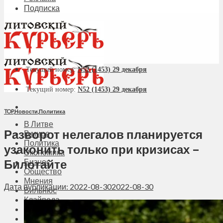
Подписка
Текущий номер:
N52 (1453) 29 декабря
Текущий номер:
N52 (1453) 29 декабря
TOP
,
Новости
,
Политика
В Литве
Разворот нелегалов планируется
В мире
Политика
узаконить только при кризисах –
Экономика
Билотайте
Бизнес
Общество
Мнения
Дата публикации: 2022-08-30
2022-08-30
Вильнюс
Клайпеда
Висагинас
Регионы