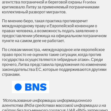
агентства пограничной и береговой охраны Frontex
критиковало Литву за применяемый пограничниками
коллективный разворот мигрантов.
По мнению бюро, такая практика противоречит
международному праву и Европейской конвенции о
правах человека, а возможность подать заявление о
предоставлении убежища на официальном пограничном
пункте на самом деле не работает.
По словам министра, «международное или европейское
право просто не оценило такие ситуации, когда против
государства осуществляются гибридные атаки». Среди
прочего, Литва представила предложения по изменению
законодательства ЕС, которые поддерживаются другими
странами.
*Использование информации информационного
агентства BNS в средствах массовой информации и на
сайтах без письменного согласия UAB «BNS» запрещено