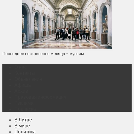
Последнее воскресенье месяца – музеям
О нас
Контакты
Объявления
Афиша
Архив
Правовая информация
Реклама
Подписка
В Литве
В мире
Политика