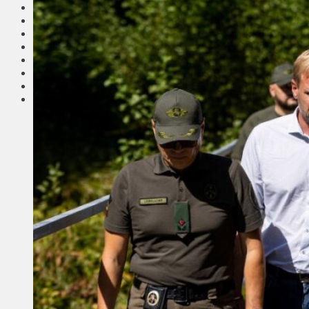
Соседи
Транспорт
Выбор читателей
Калейдоскоп
Армия
Сейм Литвы
Культура
Больше
Фоторепортаж
Туризм
ЛК рекомендует
Сеньорам
Образование
Здравоохранение
Экология
Происшествия
Приграничье
Деньги
Визиты
Выборы
Агроновости
Едим дома
Ищу семью