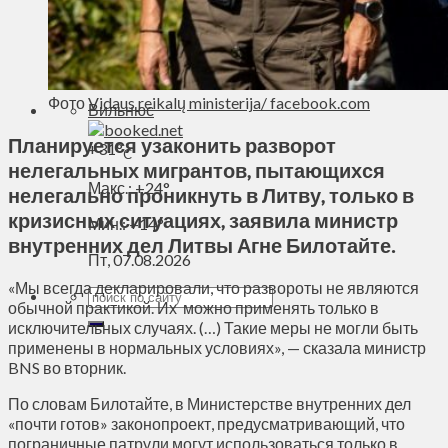
Духовное пространство
Спорт
Технологии
Энергетика
Фото
Vidaus reikalų ministerija/ facebook.com
Вильнюс
Планируется узаконить разворот
+
31°
C
нелегальных мигрантов, пытающихся
Макс.:
+
24°
нелегально проникнуть в Литву, только в
кризисных ситуациях, заявила министр
Мин.:
+
14°
внутренних дел Литвы Агне Билотайте.
Пт, 07.08.2026
«Мы всегда декларировали, что развороты не являются
обычной практикой. Их можно применять только в
исключительных случаях. (…) Такие меры не могли быть
применены в нормальных условиях», — сказала министр
BNS во вторник.
По словам Билотайте, в Министерстве внутренних дел
«почти готов» законопроект, предусматривающий, что
пограничные патрули могут использоваться только в