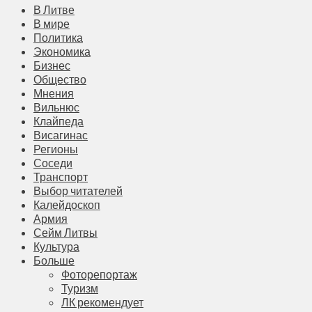
В Литве
В мире
Политика
Экономика
Бизнес
Общество
Мнения
Вильнюс
Клайпеда
Висагинас
Регионы
Соседи
Транспорт
Выбор читателей
Калейдоскоп
Армия
Сейм Литвы
Культура
Больше
Фоторепортаж
Туризм
ЛК рекомендует