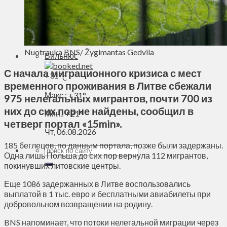
Духовное пространство
Спорт
Технологии
Энергетика
Nuotrauka BNS/ Žygimantas Gedvila
Вильнюс
С начала миграционного кризиса с мест
+
31°
C
временного проживания в Литве сбежали
Макс.:
+
31°
975 нелегальных мигрантов, почти 700 из
них до сих пор не найдены, сообщил в
Мин.:
+
21°
четверг портал «15min».
Чт, 06.08.2026
185 беглецов, по данным портала, позже были задержаны.
Одна лишь Польша до сих пор вернула 112 мигрантов,
покинувших литовские центры.
Еще 1086 задержанных в Литве воспользовались
выплатой в 1 тыс. евро и бесплатными авиабилеты при
добровольном возвращении на родину.
BNS напоминает, что потоки нелегальной миграции через