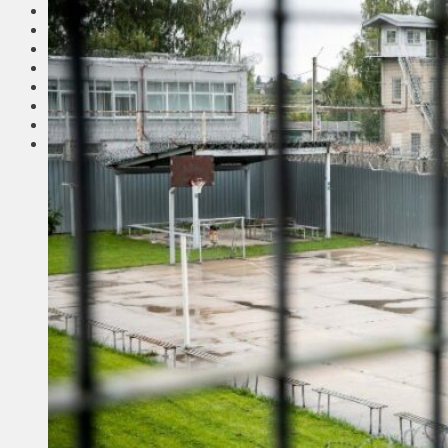
Соседи
Транспорт
Выбор читателей
Калейдоскоп
Армия
Сейм Литвы
Культура
Больше
Фоторепортаж
Туризм
ЛК рекомендует
Сеньорам
Образование
Здравоохранение
Экология
Происшествия
Приграничье
Деньги
Визиты
Выборы
Агроновости
Едим дома
Ищу семью