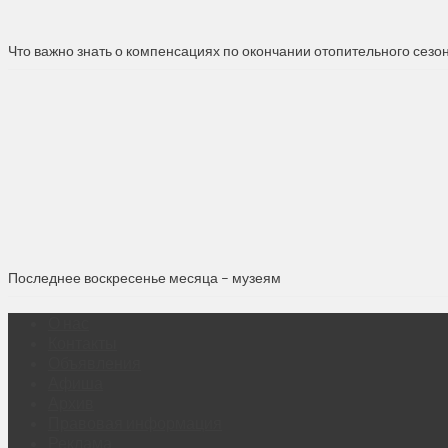
Что важно знать о компенсациях по окончании отопительного сезо
Последнее воскресенье месяца – музеям
О нас
Контакты
Объявления
Афиша
Архив
Правовая информация
Реклама