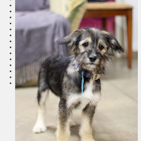
Общество
Мнения
Вильнюс
Клайпеда
Висагинас
Регионы
Соседи
Транспорт
Выбор читателей
Калейдоскоп
Армия
Сейм Литвы
Культура
Больше
Фоторепортаж
Туризм
ЛК рекомендует
Сеньорам
Образование
Здравоохранение
Экология
Происшествия
Приграничье