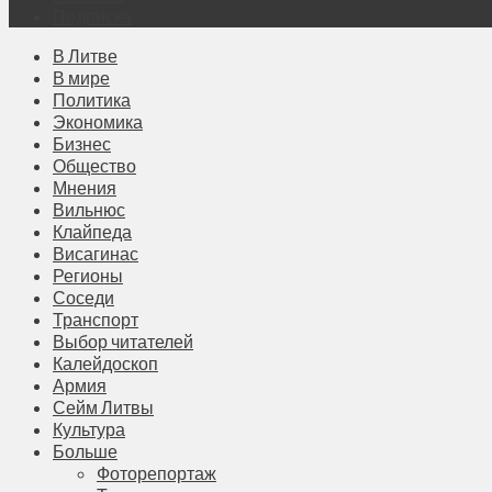
Подписка
В Литве
В мире
Политика
Экономика
Бизнес
Общество
Мнения
Вильнюс
Клайпеда
Висагинас
Регионы
Соседи
Транспорт
Выбор читателей
Калейдоскоп
Армия
Сейм Литвы
Культура
Больше
Фоторепортаж