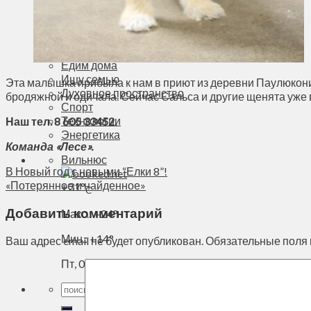
Деньги
Визиты
Выборы
Агроновости
Едим дома
Ищу семью
Эта малышка прибыла к нам в приют из деревни Паулюконис,
Духовное пространство
бродяжной и одичала. Сейчас Сальса и другие щенята уже в
Спорт
Технологии
Наш тел. 8 605 33452.
Энергетика
Команда «Лесе».
Вильнюс
В Новый год с новыми “Елки 8”!
«Потерянное и найденное»
+
31°
C
Добавить комментарий
Макс.:
+
24°
Мин.:
+
14°
Ваш адрес email не будет опубликован.
Обязательные поля
Пт, 07.08.2026