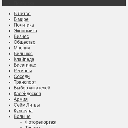
Подписка
В Литве
В мире
Политика
Экономика
Бизнес
Общество
Мнения
Вильнюс
Клайпеда
Висагинас
Регионы
Соседи
Транспорт
Выбор читателей
Калейдоскоп
Армия
Сейм Литвы
Культура
Больше
Фоторепортаж
Туризм