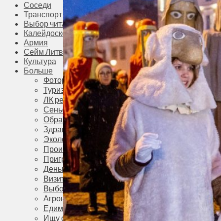
Соседи
Транспорт
Выбор читателей
Калейдоскоп
Армия
Сейм Литвы
Культура
Больше
Фоторепортаж
Туризм
ЛК рекомендует
Сеньорам
Образование
Здравоохранение
Экология
Происшествия
Приграничье
Деньги
Визиты
Выборы
Агроновости
Едим дома
Ищу семью