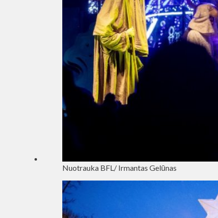
Nuotrauka BFL/ Irmantas Gelūnas