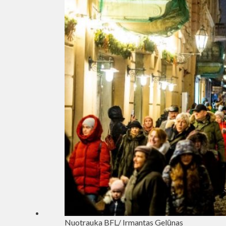
Nuotrauka BFL/ Irmantas Gelūnas