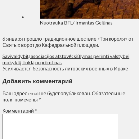
Nuotrauka BFL/ Irmantas Gelūnas
6 января прошло традиционное шествие «Три короля» от
Святых ворот до Кафедральной площади.
Savivaldybių asociacijos atstovė: siūlymas perimti valstybei
mokyklų tinklą nepriimtinas
Усиливается безопасность литовских военных в Ираке
Добавить комментарий
Ваш адрес email не будет опубликован.
Обязательные
поля помечены
*
Комментарий
*