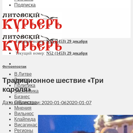
Подписка
Текущий номер:
N52 (1453) 29 декабря
Текущий номер:
N52 (1453) 29 декабря
Фоторепортаж
В Литве
Традиционное шествие «Три
В мире
Политика
короля»
Экономика
Бизнес
Общество
Дата публикации: 2020-01-06
2020-01-07
Мнения
Вильнюс
Клайпеда
Висагинас
Регионы