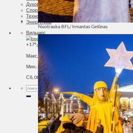
Духовное пространство
Спорт
Технологии
Энергетика
Nuotrauka BFL/ Irmantas Gelūnas
Вильнюс
+
17°
C
Макс.:
+
19°
Мин.:
+
12°
Сб, 08.08.2026