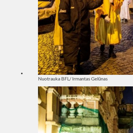
Nuotrauka BFL/ Irmantas Gelūnas