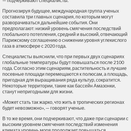
— подчеркивают специалисты.
Прогнозируя будущее, международная группа ученых
составила три главных сценария, по которым могут
разворачиваться дальнейшие события. Они
предполагают: низкий уровень смягчения последствий
глобального потепления, средний и высокий, отвечающий
Парижскому соглашению о снижении уровня углекислого
газа в атмосфере с 2020 года.
Специалисты выяснили, что при первых двух сценариях
глобальные температуры будут повышаться после 2100
года. Согласно этим сценариям, растительность и лучшие
посевные площади перемещаются к полюсам, а площадь,
пригодная для выращивания ряда культур, сократится.
Некоторые территории, такие как бассейн Амазонки,
станут непригодными для жизни.
«Может стать так жарко, что жить в тропических регионах
будет невозможно», — говорят ученые.
В то же время, они подчеркивают, что даже при сценарии с
высоким уровнем смягчения последствий изменения
климата уровень моря продолжает повышаться.