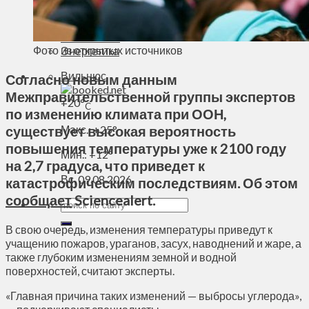
Духовное пространство
Спорт
Технологии
Фото из открытых источников
Энергетика
Вильнюс
Согласно новым данным
Межправительственной группы экспертов
+
20°
C
по изменению климата при ООН,
существует высокая вероятность
Макс.:
+
25°
повышения температуры уже к 2100 году
Мин.:
+
12°
на 2,7 градуса, что приведет к
Вс, 09.08.2026
катастрофическим последствиям. Об этом
сообщает
Sciencealert.
В свою очередь, изменения температуры приведут к
учащению пожаров, ураганов, засух, наводнений и жаре, а
также глубоким изменениям земной и водной
поверхностей, считают эксперты.
«Главная причина таких изменений — выбросы углерода»,