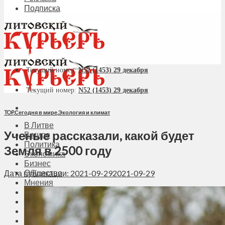
Подписка
Текущий номер:
N52 (1453) 29 декабря
Текущий номер:
N52 (1453) 29 декабря
TOP
,
Сегодня в мире
,
Экология и климат
В Литве
Ученые рассказали, какой будет
В мире
Политика
Земля в 2500 году
Экономика
Бизнес
Общество
Дата публикации: 2021-09-29
2021-09-29
Мнения
Вильнюс
Клайпеда
Висагинас
Регионы