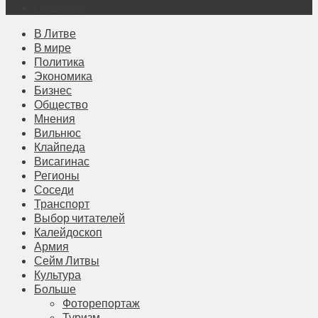
Подписка
В Литве
В мире
Политика
Экономика
Бизнес
Общество
Мнения
Вильнюс
Клайпеда
Висагинас
Регионы
Соседи
Транспорт
Выбор читателей
Калейдоскоп
Армия
Сейм Литвы
Культура
Больше
Фоторепортаж
Туризм