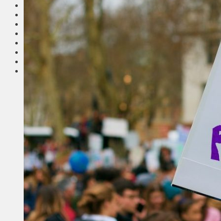
Соседи
Транспорт
Выбор читателей
Калейдоскоп
Армия
Сейм Литвы
Культура
Больше
Фоторепортаж
Туризм
ЛК рекомендует
Сеньорам
Образование
Здравоохранение
Экология
Происшествия
Приграничье
Деньги
Визиты
Выборы
Агроновости
Едим дома
Ищу семью