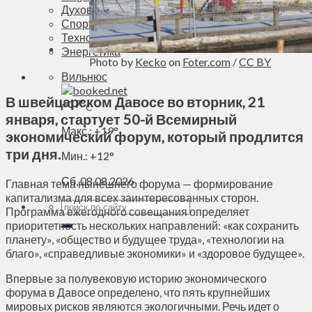
Духовное пространство
Спорт
Технологии
Энергетика
Photo by
Kecko
on
Foter.com
/
CC BY
Вильнюс
В швейцарском Давосе во вторник, 21
+
17°
C
января, стартует 50-й Всемирный
Макс.:
+
19°
экономический форум, который продлится
три дня.
Мин.:
+
12°
Сб, 08.08.2026
Главная тема нынешнего форума — формирование
капитализма для всех заинтересованных сторон.
Программа ежегодного совещания определяет
приоритетность нескольких направлений: «как сохранить
планету», «общество и будущее труда», «технологии на
благо», «справедливые экономики» и «здоровое будущее».
Впервые за полувековую историю экономического
форума в Давосе определено, что пять крупнейших
мировых рисков являются экологичными. Речь идет о