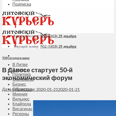
Подписка
Текущий номер:
N52 (1453) 29 декабря
Текущий номер:
N52 (1453) 29 декабря
TOP
,
Сегодня в мире
В Литве
В Давосе стартует 50-й
В мире
Политика
экономический форум
Экономика
Бизнес
Общество
Дата публикации: 2020-01-21
2020-01-21
Мнения
Вильнюс
Клайпеда
Висагинас
Регионы