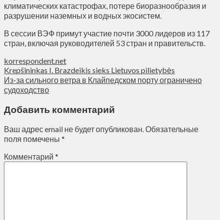
климатических катастрофах, потере биоразнообразия и
разрушении наземных и водных экосистем.
В сессии ВЭФ примут участие почти 3000 лидеров из 117
стран, включая руководителей 53 стран и правительств.
korrespondent.net
Krepšininkas I. Brazdeikis sieks Lietuvos pilietybės
Из-за сильного ветра в Клайпедском порту ограничено
судоходство
Добавить комментарий
Ваш адрес email не будет опубликован.
Обязательные
поля помечены
*
Комментарий
*