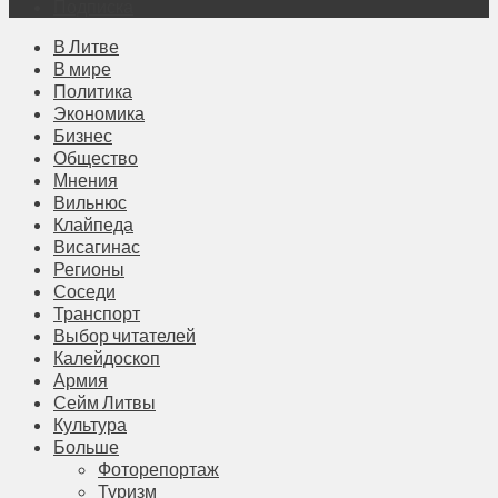
Подписка
В Литве
В мире
Политика
Экономика
Бизнес
Общество
Мнения
Вильнюс
Клайпеда
Висагинас
Регионы
Соседи
Транспорт
Выбор читателей
Калейдоскоп
Армия
Сейм Литвы
Культура
Больше
Фоторепортаж
Туризм