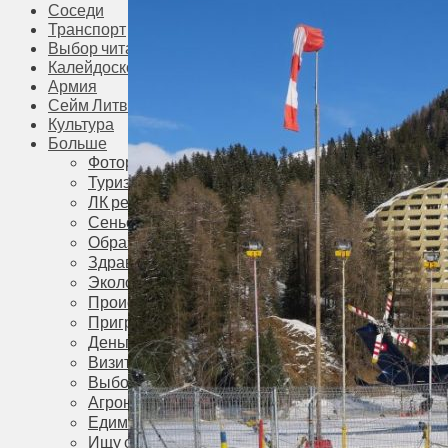
Соседи
Транспорт
Выбор читателей
Калейдоскоп
Армия
Сейм Литвы
Культура
Больше
Фоторепортаж
Туризм
ЛК рекомендует
Сеньорам
Образование
Здравоохранение
Экология
Происшествия
Приграничье
Деньги
Визиты
Выборы
Агроновости
Едим дома
Ищу семью