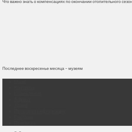
Что важно знать о компенсациях по окончании отопительного сезо
Последнее воскресенье месяца – музеям
О нас
Контакты
Объявления
Афиша
Архив
Правовая информация
Реклама
Подписка