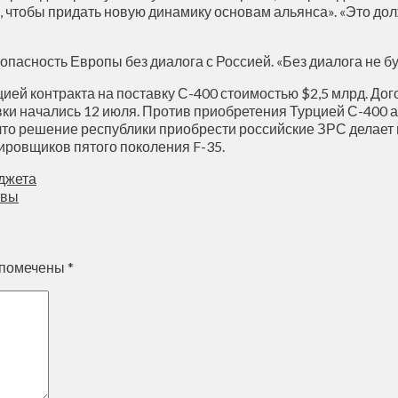
чтобы придать новую динамику основам альянса». «Это долж
пасность Европы без диалога с Россией. «Без диалога не бу
цией контракта на поставку С-400 стоимостью $2,5 млрд. До
вки начались 12 июля. Против приобретения Турцией С-400 
 что решение республики приобрести российские ЗРС делае
ровщиков пятого поколения F-35.
джета
твы
 помечены
*