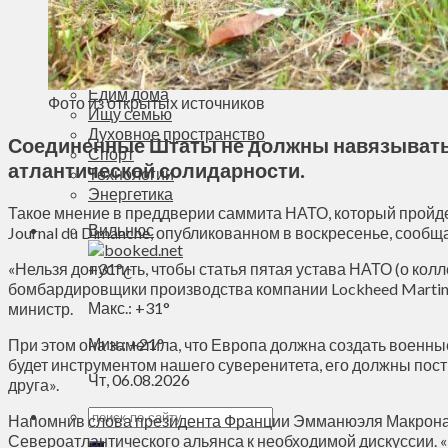
Деньги
Визиты
Выборы
Агроновости
Едим дома
Фото из открытых источников
Ищу семью
Духовное пространство
Соединенные Штаты не должны навязывать 
Спорт
атлантической солидарности.
Технологии
Энергетика
Такое мнение в преддверии саммита НАТО, который пройд
Вильнюс
Journal du Dimanche, опубликованном в воскресенье, сообщ
«Нельзя допустить, чтобы статья пятая устава НАТО (о ко
+
31°
C
бомбардировщики производства компании Lockheed Martin
Макс.:
+
31°
министр.
Мин.:
+
21°
При этом она заметила, что Европа должна создать военны
будет инструментом нашего суверенитета, его должны пос
Чт, 06.08.2026
друга».
Напомнив слова президента Франции Эмманюэля Макрона о 
Североатлантического альянса к необходимой дискуссии. «