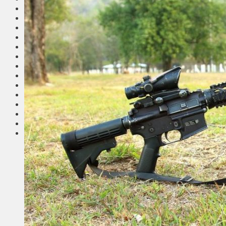
Общество
Мнения
Вильнюс
Клайпеда
Висагинас
Регионы
Соседи
Транспорт
Выбор читателей
Калейдоскоп
Армия
Сейм Литвы
Культура
Больше
Фоторепортаж
Туризм
ЛК рекомендует
Сеньорам
Образование
Здравоохранение
Экология
Происшествия
Приграничье