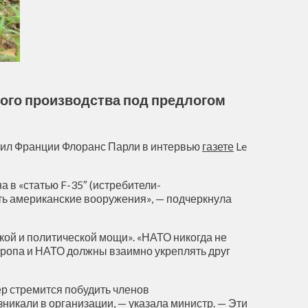
ого производства под предлогом
 сил Франции Флоранс Парли в интервью
газете
Le
 в «статью F-35″ (истребители-
ть американские вооружения», — подчеркнула
кой и политической мощи». «НАТО никогда не
вропа и НАТО должны взаимно укреплять друг
р стремится побудить членов
никали в организации, — указала министр. — Эти