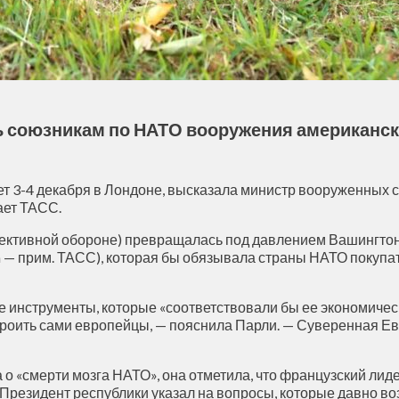
союзникам по НАТО вооружения американск
ет 3-4 декабря в Лондоне, высказала министр вооруженных
ает ТАСС.
ллективной обороне) превращалась под давлением Вашингтона
 — прим. ТАСС), которая бы обязывала страны НАТО покупа
е инструменты, которые «соответствовали бы ее экономичес
троить сами европейцы, — пояснила Парли. — Суверенная Е
«смерти мозга НАТО», она отметила, что французский лиде
Президент республики указал на вопросы, которые давно воз